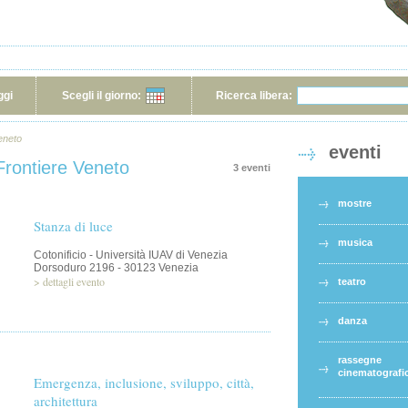
ggi
Scegli il giorno:
Ricerca libera:
Veneto
eventi
 Frontiere Veneto
3 eventi
mostre
Stanza di luce
musica
Cotonificio - Università IUAV di Venezia
Dorsoduro 2196 - 30123 Venezia
>
dettagli evento
teatro
danza
rassegne
cinematografi
Emergenza, inclusione, sviluppo, città,
architettura