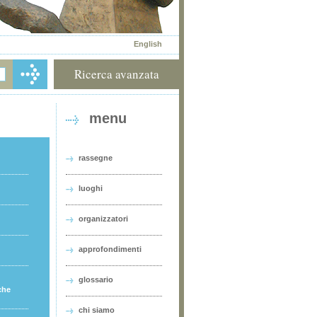
English
Ricerca avanzata
menu
rassegne
luoghi
organizzatori
approfondimenti
glossario
che
chi siamo