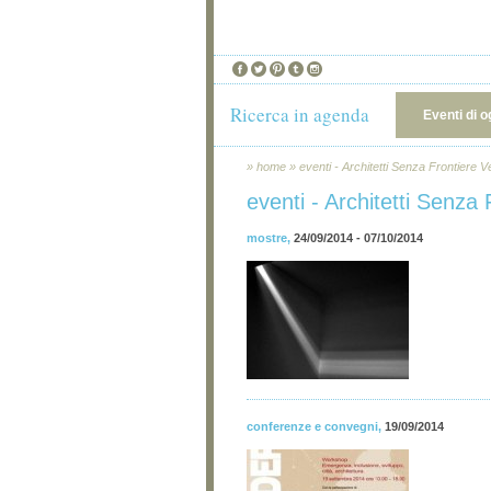
Ricerca in agenda
Eventi di o
»
home
»
eventi - Architetti Senza Frontiere 
eventi - Architetti Senza
mostre
,
24/09/2014 - 07/10/2014
conferenze e convegni
,
19/09/2014