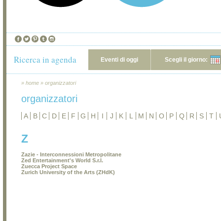
Ricerca in agenda
Eventi di oggi
Scegli il giorno:
»
home
»
organizzatori
organizzatori
A
B
C
D
E
F
G
H
I
J
K
L
M
N
O
P
Q
R
S
T
Z
Zazie - Interconnessioni Metropolitane
Zed Entertainment's World S.r.l.
Zuecca Project Space
Zurich University of the Arts (ZHdK)