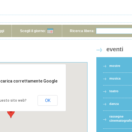
ggi
Scegli il giorno:
Ricerca libera:
eventi
mostre
musica
 carica correttamente Google
teatro
OK
 questo sito web?
danza
rassegne
cinematografi