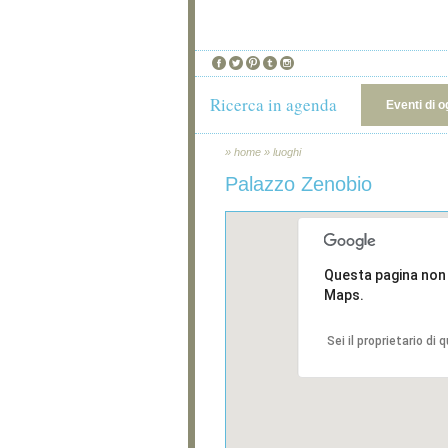
Ricerca in agenda
Eventi di o
»
home
»
luoghi
Palazzo Zenobio
Questa pagina non
Maps.
Sei il proprietario di