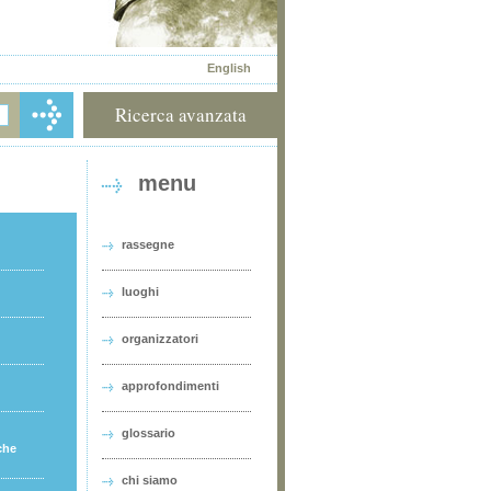
English
Ricerca avanzata
menu
rassegne
luoghi
organizzatori
approfondimenti
glossario
che
chi siamo