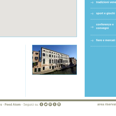
tradizioni ven
sport e giochi
conferenze e
convegni
fiere e mercati
area riserva
ss
-
Feed Atom
- Seguici su: