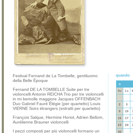
quando
Festival Fernand de La Tombelle, gentiluomo
della Belle Époque
«
Fernand DE LA TOMBELLE Suite per tre
Do
Lu
violoncelli Antonin REICHA Trio per tre violoncelli
in mi bemolle maggiore Jacques OFFENBACH
Duo Gabriel Fauré Élégie (per quartetto) Louis
2
3
VIERNE Soirs étrangers (estratti per quartetto)
9
10
François Salque, Hermine Horiot, Adrien Bellom,
16
17
Aurélienne Brauner violoncelli
23
24
I pezzi composti per più violoncelli formano un
30