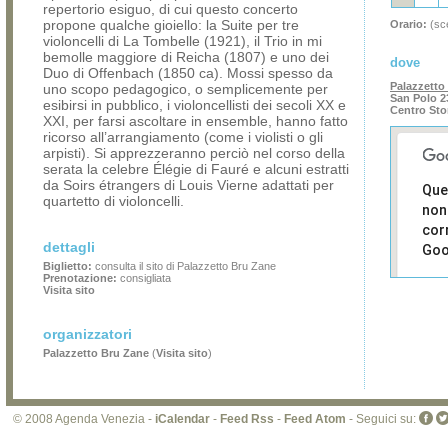
repertorio esiguo, di cui questo concerto
propone qualche gioiello: la Suite per tre
Orario:
(sce
violoncelli di La Tombelle (1921), il Trio in mi
bemolle maggiore di Reicha (1807) e uno dei
dove
Duo di Offenbach (1850 ca). Mossi spesso da
Palazzetto
uno scopo pedagogico, o semplicemente per
San Polo 2
esibirsi in pubblico, i violoncellisti dei secoli XX e
Centro Sto
XXI, per farsi ascoltare in ensemble, hanno fatto
ricorso all’arrangiamento (come i violisti o gli
arpisti). Si apprezzeranno perciò nel corso della
serata la celebre Élégie di Fauré e alcuni estratti
da Soirs étrangers di Louis Vierne adattati per
Que
quartetto di violoncelli.
non
cor
dettagli
Goo
Biglietto:
consulta il sito di Palazzetto Bru Zane
Prenotazione:
consigliata
Sei i
Visita sito
prop
di 
organizzatori
sit
Palazzetto Bru Zane
(
Visita sito
)
© 2008 Agenda Venezia -
iCalendar
-
Feed Rss
-
Feed Atom
- Seguici su: