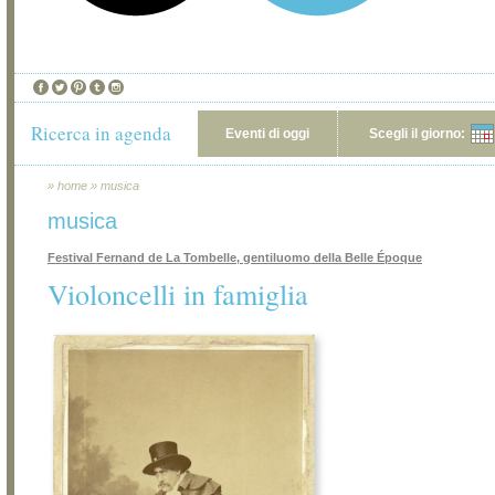
Ricerca in agenda
Eventi di oggi
Scegli il giorno:
»
home
»
musica
musica
Festival Fernand de La Tombelle, gentiluomo della Belle Époque
Violoncelli in famiglia