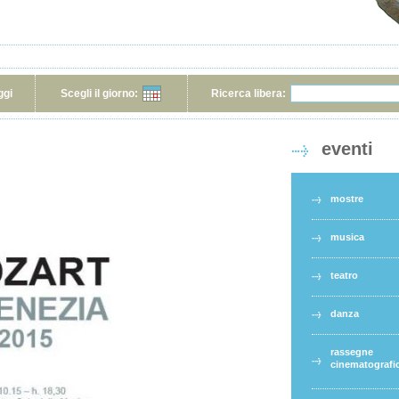
ggi
Scegli il giorno:
Ricerca libera:
eventi
mostre
musica
teatro
danza
rassegne
cinematografi