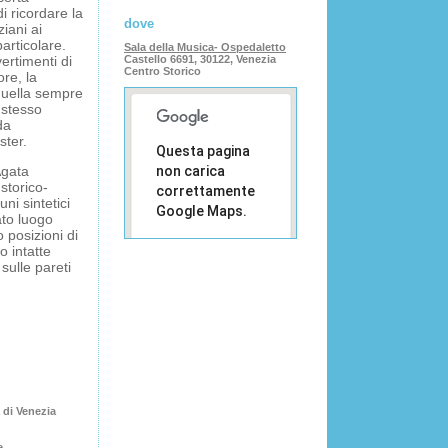
 ricordare la
dove
ziani ai
particolare.
Sala della Musica- Ospedaletto
ertimenti di
Castello 6691, 30122, Venezia
Centro Storico
re, la
quella sempre
 stesso
da
ster.
Questa pagina
Agata
non carica
storico-
correttamente
uni sintetici
Google Maps.
ato luogo
 posizioni di
Sei il
o intatte
OK
proprietario
sulle pareti
di questo
sito web?
 di Venezia
e