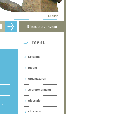
English
Ricerca avanzata
menu
rassegne
luoghi
organizzatori
approfondimenti
glossario
che
chi siamo