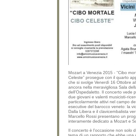
Mozart a Venezia 2015 - “Cibo mort
Celeste” prosegue con il quarto a
che si svolge Venerdì 16 Ottobre al
ancora nella meravigliosa Sala del
dell'Ospedaletto. Il concerto vede p
due giovani e valenti musicisti-ricer
particolarmente attivi nel campo del
esecutive del barocco veneto: la vio
Dalla Libera e il clavicembalista v
Marcello Rossi presentano un pr
interamente dedicato a Mozart e S
Il concerto è l'occasione non solo di
tema di un rapporto che ebbe una 