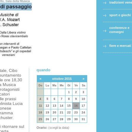
tradizioni ven
sport e giochi
conferenze e
convegni
fiere e mercati
quando
ale, Cibo
ppuntamento
«
»
ottobre 2015
le ore 18,30
la Musica
Do
Lu
Ma
Me
Gi
Ve
Sa
rotagonisti
1
2
3
catori
le prassi
4
5
6
7
8
9
10
linista Lucia
11
12
13
14
15
16
17
eronese
ogramma
18
19
20
21
22
23
24
chuster.
25
26
27
28
29
30
31
 ritornare sul
Orario:
(scegli la data)
certa