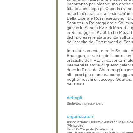
importanza per Mozart, ma anche di
fitta tela che lega gli Ospedali vene
maestri d'oltralpe e ai 'todeschi' in 
Dalla Libera e Rossi eseguono i Div
Schuster in Re maggiore e Sol mino
giovanile Sonata Kv 7 di Mozart e 
in Re maggiore Kv 301 che Mozart
dichiarò essere stata scritta sull'on
dell'ascolto dei Divertimenti di Schu
Introduttivamente e tra le Sonate, 
Brusegan, curatrice delle collezioni 
artistiche dell'IRE, ci racconta in alc
interventi la storia di questo celebr
dove le Figlie da Choro raggiunsero
alto prestigio e ancora campeggian
negli affreschi di Jacoopo Guarana 
della sala.
dettagli
Biglietto:
ingresso libero
organizzatori
Associazione Culturale Amici della Musica
(
Visita sito
)
Hotel Ca'Sagredo
(
Visita sito
)
IRE - Istituzioni di ricovero e di educazion