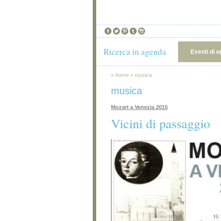
Ricerca in agenda
Eventi di o
»
home
»
musica
musica
Mozart a Venezia 2015
Vicini di passaggio