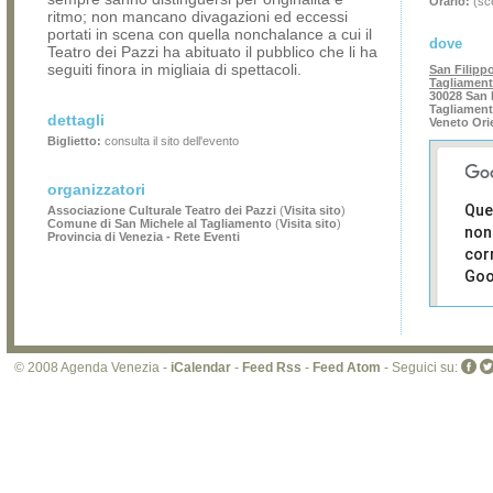
Orario:
(sce
ritmo; non mancano divagazioni ed eccessi
portati in scena con quella nonchalance a cui il
dove
Teatro dei Pazzi ha abituato il pubblico che li ha
seguiti finora in migliaia di spettacoli.
San Filippo
Tagliamen
30028 San 
Tagliamen
dettagli
Veneto Ori
Biglietto:
consulta il sito dell'evento
organizzatori
Que
Associazione Culturale Teatro dei Pazzi
(
Visita sito
)
Comune di San Michele al Tagliamento
(
Visita sito
)
non
Provincia di Venezia - Rete Eventi
cor
Goo
Sei i
prop
di 
© 2008 Agenda Venezia -
iCalendar
-
Feed Rss
-
Feed Atom
- Seguici su:
sit