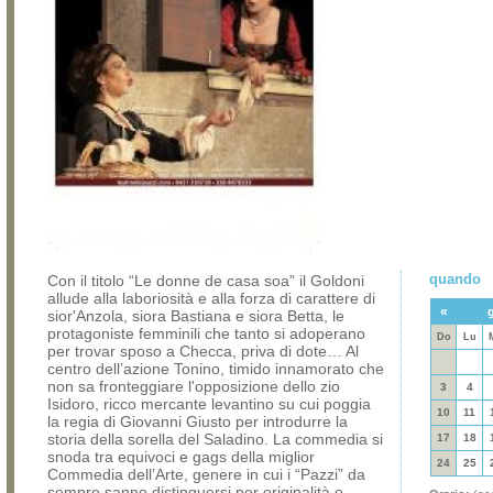
quando
Con il titolo “Le donne de casa soa” il Goldoni
allude alla laboriosità e alla forza di carattere di
«
sior'Anzola, siora Bastiana e siora Betta, le
protagoniste femminili che tanto si adoperano
Do
Lu
per trovar sposo a Checca, priva di dote… Al
centro dell’azione Tonino, timido innamorato che
non sa fronteggiare l'opposizione dello zio
3
4
Isidoro, ricco mercante levantino su cui poggia
10
11
la regia di Giovanni Giusto per introdurre la
storia della sorella del Saladino. La commedia si
17
18
snoda tra equivoci e gags della miglior
24
25
Commedia dell’Arte, genere in cui i “Pazzi” da
sempre sanno distinguersi per originalità e