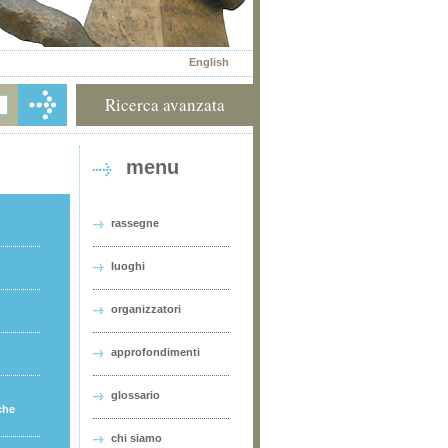
English
Ricerca avanzata
menu
rassegne
luoghi
organizzatori
approfondimenti
glossario
che
chi siamo