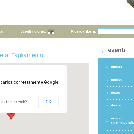
ggi
Scegli il giorno:
Ricerca libera:
eventi
le al Tagliamento
mostre
musica
 carica correttamente Google
teatro
OK
 questo sito web?
danza
rassegne
cinematografi