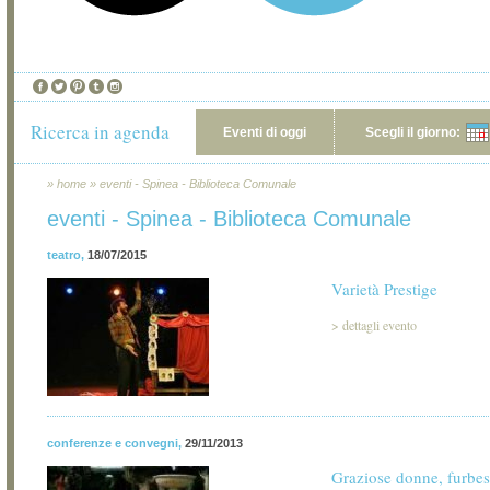
Ricerca in agenda
Eventi di oggi
Scegli il giorno:
»
home
»
eventi - Spinea - Biblioteca Comunale
eventi - Spinea - Biblioteca Comunale
teatro
,
18/07/2015
Varietà Prestige
>
dettagli evento
conferenze e convegni
,
29/11/2013
Graziose donne, furbes