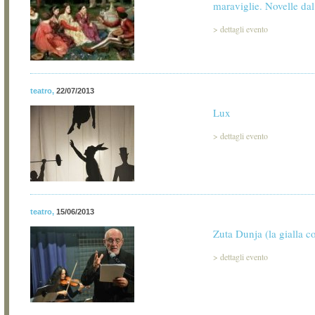
maraviglie. Novelle d
>
dettagli evento
teatro
,
22/07/2013
Lux
>
dettagli evento
teatro
,
15/06/2013
Zuta Dunja (la gialla c
>
dettagli evento