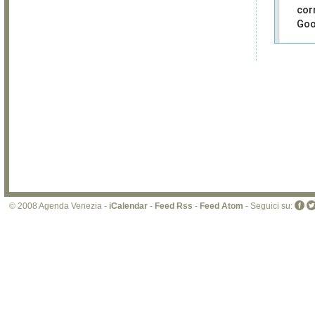
cor
Goo
Sei i
prop
di 
sit
© 2008 Agenda Venezia -
iCalendar
-
Feed Rss
-
Feed Atom
- Seguici su: