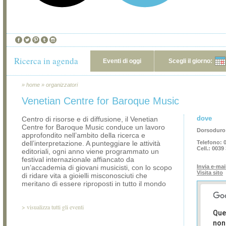
Ricerca in agenda
Eventi di oggi
Scegli il giorno:
»
home
»
organizzatori
Venetian Centre for Baroque Music
dove
Centro di risorse e di diffusione, il Venetian
Centre for Baroque Music conduce un lavoro
Dorsoduro 
approfondito nell’ambito della ricerca e
dell’interpretazione. A punteggiare le attività
Telefono:
0
Cell.:
0039 
editoriali, ogni anno viene programmato un
festival internazionale affiancato da
un’accademia di giovani musicisti, con lo scopo
Invia e-mai
Visita sito
di ridare vita a gioielli misconosciuti che
meritano di essere riproposti in tutto il mondo
>
visualizza tutti gli eventi
Que
non