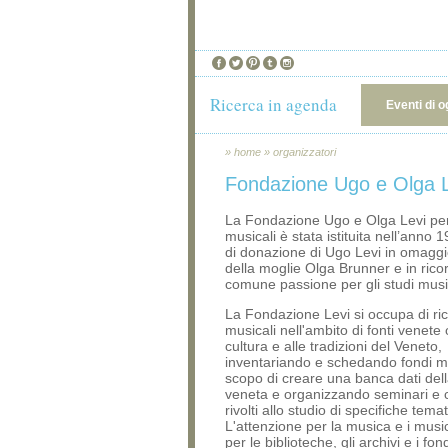
Ricerca in agenda
Eventi di o
»
home
»
organizzatori
Fondazione Ugo e Olga L
La Fondazione Ugo e Olga Levi per 
musicali è stata istituita nell’anno 
di donazione di Ugo Levi in omaggi
della moglie Olga Brunner e in rico
comune passione per gli studi music
La Fondazione Levi si occupa di ri
musicali nell'ambito di fonti venete o
cultura e alle tradizioni del Veneto,
inventariando e schedando fondi mu
scopo di creare una banca dati del
veneta e organizzando seminari e 
rivolti allo studio di specifiche tema
L'attenzione per la musica e i musici
per le biblioteche, gli archivi e i fon