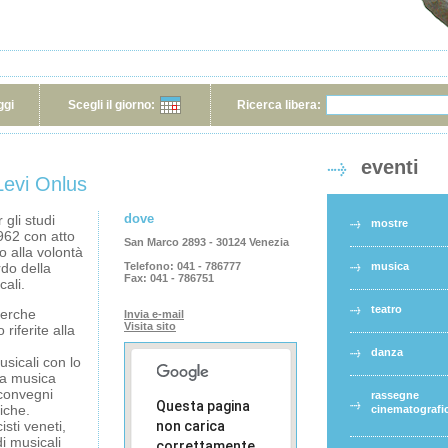
ggi
Scegli il giorno:
Ricerca libera:
eventi
evi Onlus
dove
gli studi
mostre
1962 con atto
San Marco 2893 - 30124 Venezia
o alla volontà
rdo della
Telefono:
041 - 786777
musica
Fax:
041 - 786751
ali.
teatro
cerche
Invia e-mail
Visita sito
 riferite alla
danza
sicali con lo
la musica
convegni
rassegne
Questa pagina
tiche.
cinematografi
sti veneti,
non carica
di musicali
correttamente