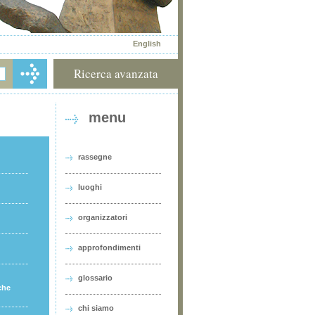
English
Ricerca avanzata
menu
rassegne
luoghi
organizzatori
approfondimenti
glossario
che
chi siamo