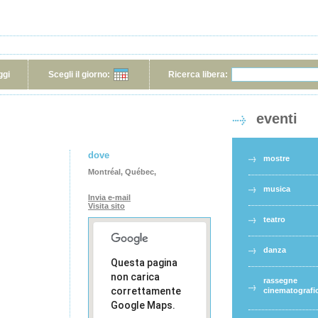
ggi
Scegli il giorno:
Ricerca libera:
eventi
dove
mostre
Montréal, Québec,
musica
Invia e-mail
Visita sito
teatro
danza
Questa pagina
non carica
rassegne
correttamente
cinematografi
Google Maps.