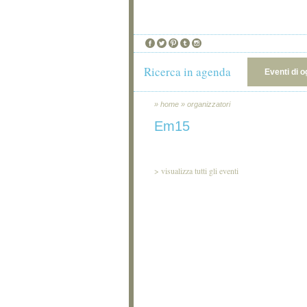
Ricerca in agenda
Eventi di o
»
home
»
organizzatori
Em15
>
visualizza tutti gli eventi