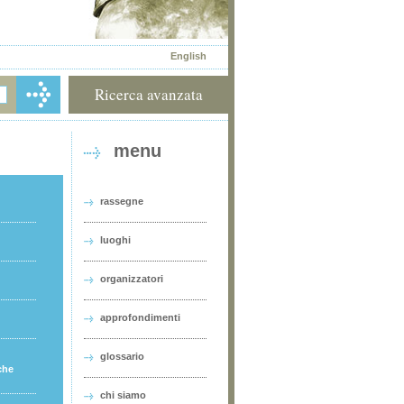
English
Ricerca avanzata
menu
rassegne
luoghi
organizzatori
approfondimenti
glossario
che
chi siamo