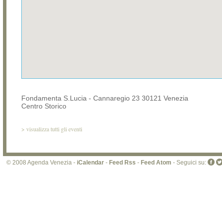
Fondamenta S.Lucia - Cannaregio 23 30121 Venezia
Centro Storico
>
visualizza tutti gli eventi
© 2008 Agenda Venezia -
iCalendar
-
Feed Rss
-
Feed Atom
- Seguici su: