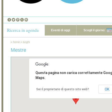
Ricerca in agenda
Eventi di oggi
Scegli il giorno:
»
home
»
luoghi
Mestre
Questa pagina non carica correttamente Goog
Maps.
OK
Sei il proprietario di questo sito web?