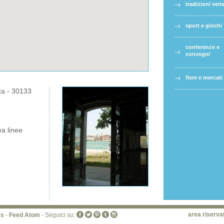
tradizioni ven
sport e giochi
conferenze e
convegni
fiere e mercati
ca - 30133
a linee
area riserva
ss
-
Feed Atom
- Seguici su: