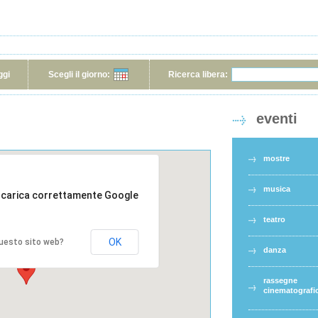
ggi
Scegli il giorno:
Ricerca libera:
eventi
mostre
musica
 carica correttamente Google
teatro
OK
 questo sito web?
danza
rassegne
cinematografi