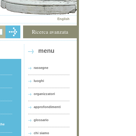
English
Ricerca avanzata
menu
rassegne
luoghi
organizzatori
approfondimenti
glossario
che
chi siamo