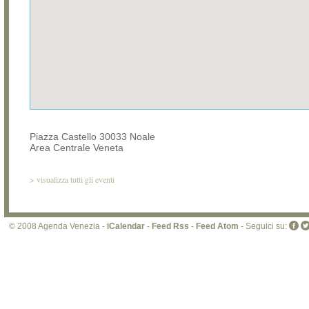
Piazza Castello 30033 Noale
Area Centrale Veneta
>
visualizza tutti gli eventi
© 2008 Agenda Venezia -
iCalendar
-
Feed Rss
-
Feed Atom
- Seguici su: