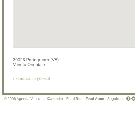
30026 Portogruaro (VE)
Veneto Orientale
>
visualizza tutti gli eventi
© 2008 Agenda Venezia -
iCalendar
-
Feed Rss
-
Feed Atom
- Seguici su: