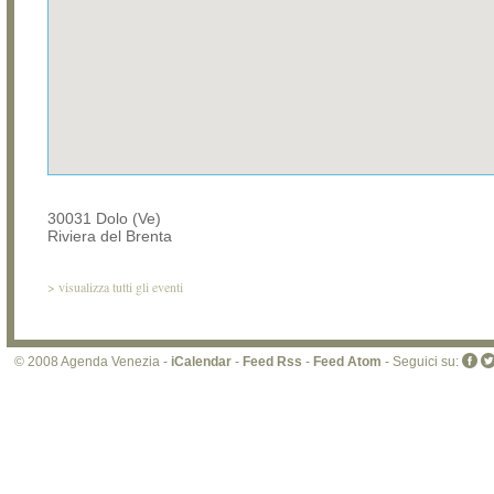
30031 Dolo (Ve)
Riviera del Brenta
>
visualizza tutti gli eventi
© 2008 Agenda Venezia -
iCalendar
-
Feed Rss
-
Feed Atom
- Seguici su: