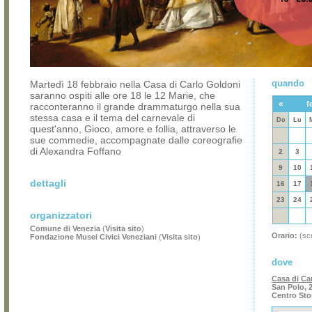
quando
Martedì 18 febbraio nella Casa di Carlo Goldoni
saranno ospiti alle ore 18 le 12 Marie, che
«
f
racconteranno il grande drammaturgo nella sua
stessa casa e il tema del carnevale di
Do
Lu
quest'anno, Gioco, amore e follia, attraverso le
sue commedie, accompagnate dalle coreografie
di Alexandra Foffano
2
3
9
10
dettagli
16
17
23
24
organizzatori
Comune di Venezia
(
Visita sito
)
Orario:
(sce
Fondazione Musei Civici Veneziani
(
Visita sito
)
dove
Casa di Ca
San Polo, 
Centro Sto