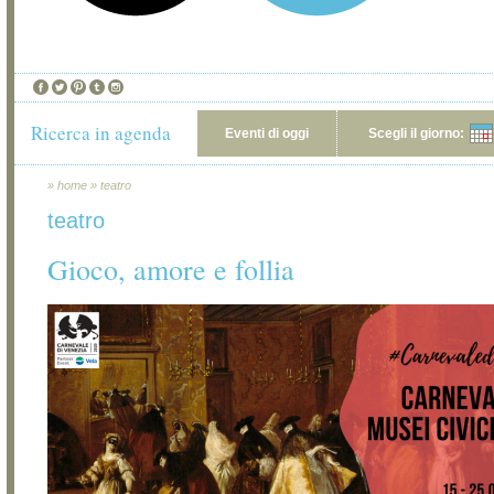
Ricerca in agenda
Eventi di oggi
Scegli il giorno:
»
home
»
teatro
teatro
Gioco, amore e follia