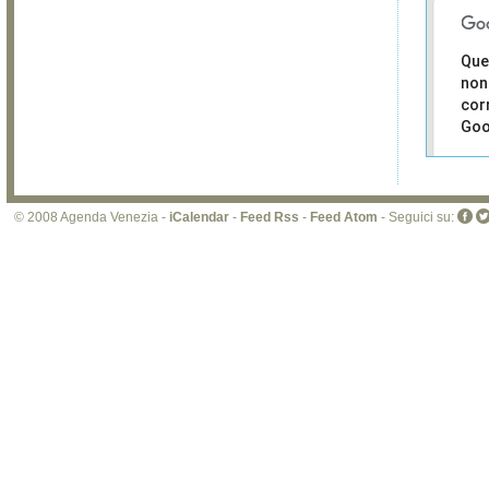
Que
non
cor
Goo
Sei i
prop
di 
© 2008 Agenda Venezia -
iCalendar
-
Feed Rss
-
Feed Atom
- Seguici su:
sit