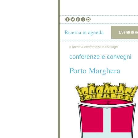
Ricerca in agenda
Eventi di o
»
home
»
conferenze e convegni
conferenze e convegni
Porto Marghera