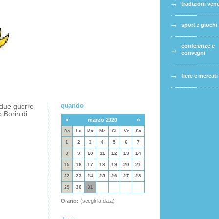
tradizioni ven
sport e giochi
conferenze e
convegni
fiere e mercati
quando
 due guerre
o Borin di
«
»
marzo 2020
Do
Lu
Ma
Me
Gi
Ve
Sa
1
2
3
4
5
6
7
8
9
10
11
12
13
14
15
16
17
18
19
20
21
22
23
24
25
26
27
28
29
30
31
Orario:
(scegli la data)