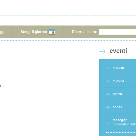
ggi
Scegli il giorno:
Ricerca libera:
eventi
mostre
musica
teatro
danza
rassegne
cinematografi