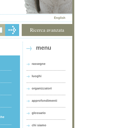
English
Ricerca avanzata
menu
rassegne
luoghi
organizzatori
approfondimenti
glossario
che
chi siamo