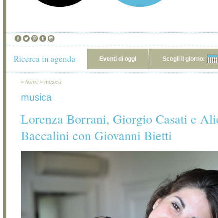
Ricerca in agenda
Eventi di oggi
Scegli il giorno:
»
home
»
musica
musica
Lorenza Borrani, Giorgio Casati e Ali
Baccalini con Giovanni Bietti