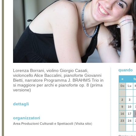
quando
Lorenza Borrani, violino Giorgio Casati,
violoncello Alice Baccalini, pianoforte Giovanni
«
f
Bietti, narratore Programma J. BRAHMS Trio in
si maggiore per archi e pianoforte op. 8 (prima
Do
Lu
versione)
2
3
dettagli
9
10
16
17
organizzatori
23
24
Area Produzioni Culturali e Spettacoli
(
Visita sito
)