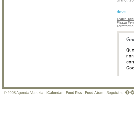
Orario:
(sce
dove
Teatro Ton
Piazza Fer
Terraferma
Que
non
cor
Goo
Sei i
prop
di 
© 2008 Agenda Venezia -
iCalendar
-
Feed Rss
-
Feed Atom
- Seguici su:
sit