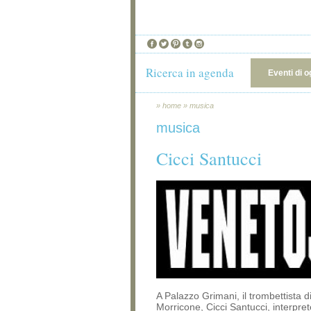
Ricerca in agenda
Eventi di o
»
home
»
musica
musica
Cicci Santucci
A Palazzo Grimani, il trombettista d
Morricone, Cicci Santucci, interpret