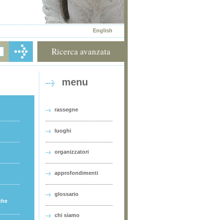
English
Ricerca avanzata
menu
rassegne
luoghi
organizzatori
approfondimenti
glossario
che
chi siamo