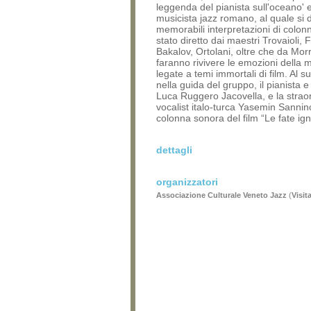
leggenda del pianista sull'oceano' e
musicista jazz romano, al quale si
memorabili interpretazioni di colon
stato diretto dai maestri Trovaioli, F
Bakalov, Ortolani, oltre che da Mor
faranno rivivere le emozioni della
legate a temi immortali di film. Al s
nella guida del gruppo, il pianista 
Luca Ruggero Jacovella, e la strao
vocalist italo-turca Yasemin Sannin
colonna sonora del film “Le fate ign
dettagli
organizzatori
Associazione Culturale Veneto Jazz
(
Visit