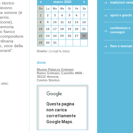
«
»
marzo 2020
 storico
tradizioni ven
 devono
Do
Lu
Ma
Me
Gi
Ve
Sa
ne sonore (è
sport e giochi
1
2
3
4
5
6
7
errio,
ricone),
8
9
10
11
12
13
14
 memoria
conferenze e
15
16
17
18
19
20
21
uo fianco
convegni
e compositore
22
23
24
25
26
27
28
rdinaria
29
30
31
o, voce della
fiere e mercati
oranti”.
Orario:
(scegli la data)
dove
Museo Palazzo Grimani
Ramo Grimani, Castello 4858 -
30122 Venezia
Centro Storico
a sito
)
Questa pagina
non carica
correttamente
Google Maps.
Sei il