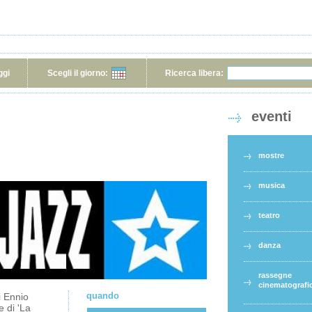
ggi
Scegli il giorno:
Ricerca libera:
eventi
mostre
musica
teatro
danza
rassegne
cinematografi
quando
i Ennio
e di 'La