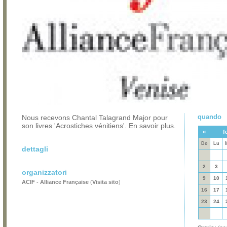
quando
Nous recevons Chantal Talagrand Major pour
son livres 'Acrostiches vénitiens'. En savoir plus.
«
f
Do
Lu
dettagli
2
3
organizzatori
9
10
ACIF - Alliance Française
(
Visita sito
)
16
17
23
24