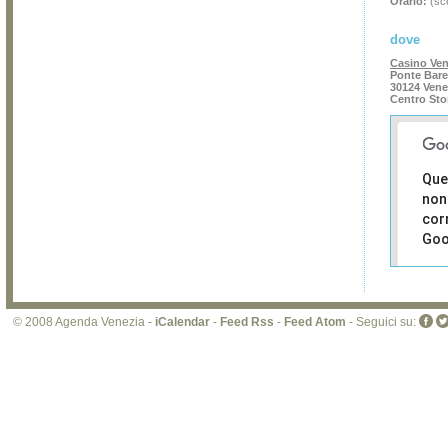
Orario:
(sce
dove
Casino Ven
Ponte Bare
30124 Vene
Centro Sto
Que
non
cor
Goo
Sei i
prop
di 
© 2008 Agenda Venezia -
iCalendar
-
Feed Rss
-
Feed Atom
- Seguici su:
sit