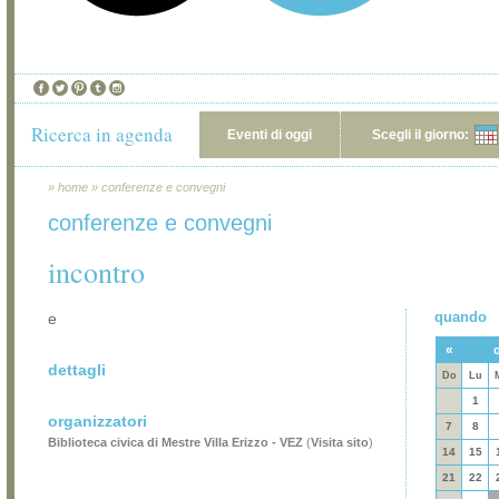
Ricerca in agenda
Eventi di oggi
Scegli il giorno:
»
home
»
conferenze e convegni
conferenze e convegni
incontro
quando
e
«
o
dettagli
Do
Lu
1
organizzatori
7
8
Biblioteca civica di Mestre Villa Erizzo - VEZ
(
Visita sito
)
14
15
21
22