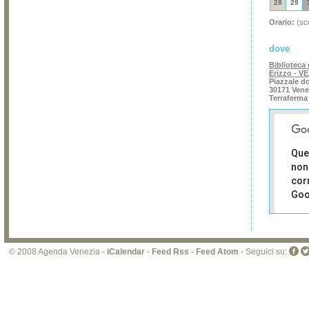
28
29
Orario:
(sce
dove
Biblioteca 
Erizzo - V
Piazzale do
30171 Vene
Terraferma
Que
non
cor
Goo
Sei i
prop
di 
© 2008 Agenda Venezia -
iCalendar
-
Feed Rss
-
Feed Atom
- Seguici su:
sit