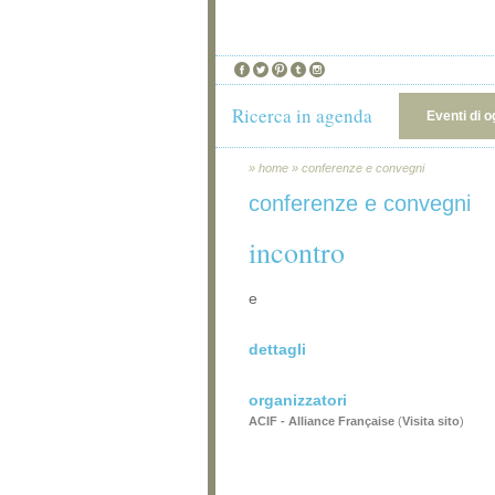
Ricerca in agenda
Eventi di o
»
home
»
conferenze e convegni
conferenze e convegni
incontro
e
dettagli
organizzatori
ACIF - Alliance Française
(
Visita sito
)