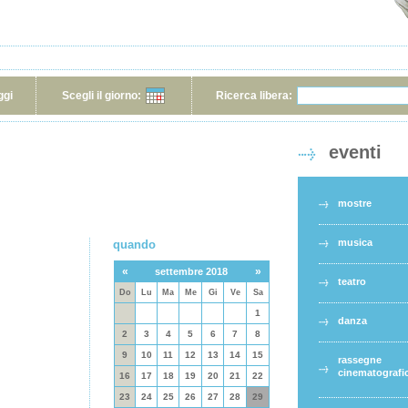
ggi
Scegli il giorno:
Ricerca libera:
eventi
mostre
musica
quando
«
»
settembre 2018
teatro
Do
Lu
Ma
Me
Gi
Ve
Sa
1
danza
2
3
4
5
6
7
8
9
10
11
12
13
14
15
rassegne
cinematografi
16
17
18
19
20
21
22
23
24
25
26
27
28
29