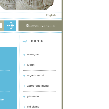
English
Ricerca avanzata
menu
rassegne
luoghi
organizzatori
approfondimenti
glossario
che
chi siamo