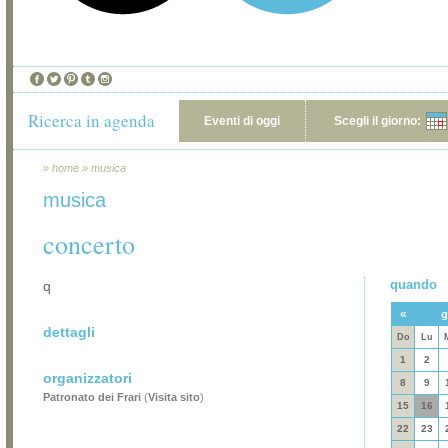
Ricerca in agenda
Eventi di oggi
Scegli il giorno:
»
home
»
musica
musica
concerto
quando
q
«
g
dettagli
Do
Lu
1
2
organizzatori
8
9
Patronato dei Frari
(
Visita sito
)
15
16
22
23