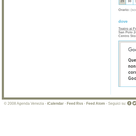
29
30
Orario:
(sce
dove
Teatro ai Fr
San Polo 2
Centro Sto
Que
non
cor
Goo
Sei i
prop
di 
© 2008 Agenda Venezia -
iCalendar
-
Feed Rss
-
Feed Atom
- Seguici su:
sit