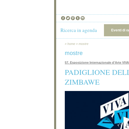
Ricerca in agenda
Eventi di o
»
home
»
mostre
mostre
57. Esposizione Internazionale d’Arte V
PADIGLIONE DEL
ZIMBAWE