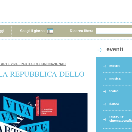
ggi
Scegli il giorno:
Ricerca libera:
eventi
IVA ARTE VIVA - PARTECIPAZIONI NAZIONALI
mostre
LA REPUBBLICA DELLO
musica
teatro
danza
rassegne
cinematografi