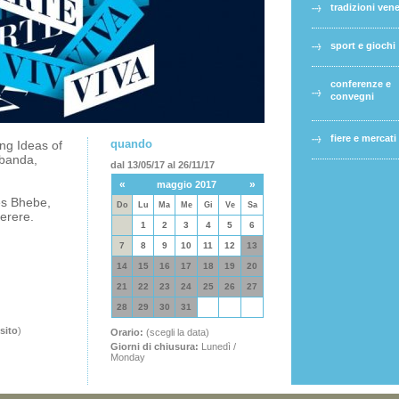
tradizioni ven
sport e giochi
conferenze e
convegni
fiere e mercati
quando
ng Ideas of
ibanda,
dal 13/05/17 al 26/11/17
«
»
maggio 2017
es Bhebe,
Do
Lu
Ma
Me
Gi
Ve
Sa
erere.
1
2
3
4
5
6
7
8
9
10
11
12
13
14
15
16
17
18
19
20
21
22
23
24
25
26
27
28
29
30
31
 sito
)
Orario:
(scegli la data)
Giorni di chiusura:
Lunedì /
Monday