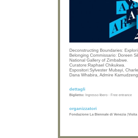
Deconstructing Boundaries: Explori
Belonging Commissario: Doreen S
National Gallery of Zimbabwe.
Curatore:Raphael Chikukwa.
Espositori:Sylvester Mubayi, Charl
Dana Whabira, Admire Kamudzeng
dettagli
Biglietto:
Ingresso libero - Free entrance
organizzatori
Fondazione La Biennale di Venezia
(
Visita