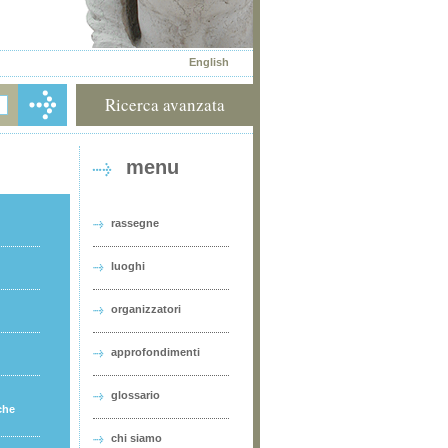
English
Ricerca avanzata
menu
rassegne
luoghi
organizzatori
approfondimenti
glossario
che
chi siamo