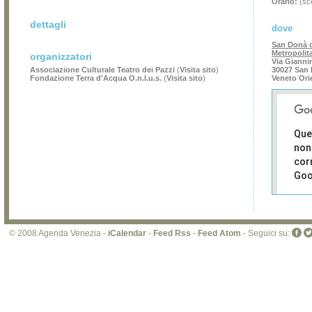
Orario:
(sce
dettagli
dove
San Donà d
Metropolit
organizzatori
Via Giannin
Associazione Culturale Teatro dei Pazzi
(
Visita sito
)
30027 San 
Fondazione Terra d'Acqua O.n.l.u.s.
(
Visita sito
)
Veneto Ori
Que
non
cor
Goo
Sei i
prop
di 
© 2008 Agenda Venezia -
iCalendar
-
Feed Rss
-
Feed Atom
- Seguici su:
sit