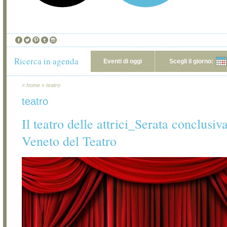
Ricerca in agenda
Eventi di oggi
Scegli il giorno:
»
home
»
teatro
teatro
Il teatro delle attrici_Serata conclusiv
Veneto del Teatro