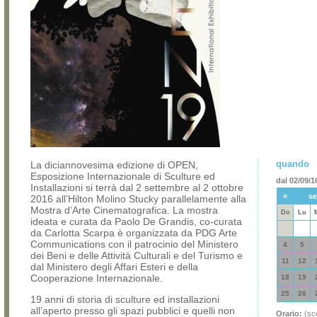
quando
La diciannovesima edizione di OPEN,
Esposizione Internazionale di Sculture ed
dal 02/09/1
Installazioni si terrà dal 2 settembre al 2 ottobre
«
se
2016 all’Hilton Molino Stucky parallelamente alla
Mostra d’Arte Cinematografica. La mostra
Do
Lu
ideata e curata da Paolo De Grandis, co-curata
da Carlotta Scarpa è organizzata da PDG Arte
Communications con il patrocinio del Ministero
4
5
dei Beni e delle Attività Culturali e del Turismo e
11
12
dal Ministero degli Affari Esteri e della
Cooperazione Internazionale.
18
19
25
26
19 anni di storia di sculture ed installazioni
all’aperto presso gli spazi pubblici e quelli non
Orario:
(sce