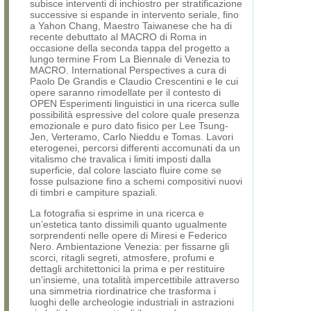
subisce interventi di inchiostro per stratificazione
successive si espande in intervento seriale, fino
a Yahon Chang, Maestro Taiwanese che ha di
recente debuttato al MACRO di Roma in
occasione della seconda tappa del progetto a
lungo termine From La Biennale di Venezia to
MACRO. International Perspectives a cura di
Paolo De Grandis e Claudio Crescentini e le cui
opere saranno rimodellate per il contesto di
OPEN Esperimenti linguistici in una ricerca sulle
possibilità espressive del colore quale presenza
emozionale e puro dato fisico per Lee Tsung-
Jen, Verteramo, Carlo Nieddu e Tomas. Lavori
eterogenei, percorsi differenti accomunati da un
vitalismo che travalica i limiti imposti dalla
superficie, dal colore lasciato fluire come se
fosse pulsazione fino a schemi compositivi nuovi
di timbri e campiture spaziali.
La fotografia si esprime in una ricerca e
un’estetica tanto dissimili quanto ugualmente
sorprendenti nelle opere di Miresi e Federico
Nero. Ambientazione Venezia: per fissarne gli
scorci, ritagli segreti, atmosfere, profumi e
dettagli architettonici la prima e per restituire
un’insieme, una totalità impercettibile attraverso
una simmetria riordinatrice che trasforma i
luoghi delle archeologie industriali in astrazioni