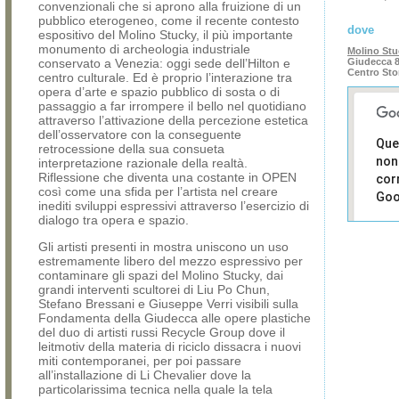
convenzionali che si aprono alla fruizione di un
pubblico eterogeneo, come il recente contesto
dove
espositivo del Molino Stucky, il più importante
monumento di archeologia industriale
Molino Stu
conservato a Venezia: oggi sede dell’Hilton e
Giudecca 8
Centro Sto
centro culturale. Ed è proprio l’interazione tra
opera d’arte e spazio pubblico di sosta o di
passaggio a far irrompere il bello nel quotidiano
attraverso l’attivazione della percezione estetica
dell’osservatore con la conseguente
Que
retrocessione della sua consueta
non
interpretazione razionale della realtà.
Riflessione che diventa una costante in OPEN
cor
così come una sfida per l’artista nel creare
Goo
inediti sviluppi espressivi attraverso l’esercizio di
dialogo tra opera e spazio.
Sei i
prop
Gli artisti presenti in mostra uniscono un uso
di 
estremamente libero del mezzo espressivo per
sit
contaminare gli spazi del Molino Stucky, dai
grandi interventi scultorei di Liu Po Chun,
Stefano Bressani e Giuseppe Verri visibili sulla
Fondamenta della Giudecca alle opere plastiche
del duo di artisti russi Recycle Group dove il
leitmotiv della materia di riciclo dissacra i nuovi
miti contemporanei, per poi passare
all’installazione di Li Chevalier dove la
particolarissima tecnica nella quale la tela