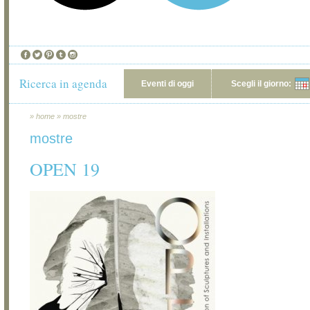
Ricerca in agenda
Eventi di oggi
Scegli il giorno:
»
home
»
mostre
mostre
OPEN 19