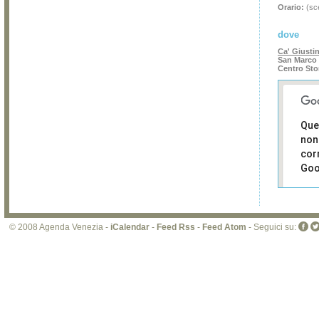
Orario:
(sce
dove
Ca' Giusti
San Marco 
Centro Sto
Que
non
cor
Goo
Sei i
prop
di 
© 2008 Agenda Venezia -
iCalendar
-
Feed Rss
-
Feed Atom
- Seguici su:
sit