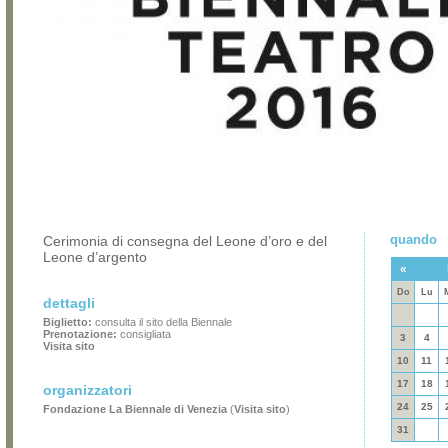
quando
Cerimonia di consegna del Leone d’oro e del
Leone d’argento
«
Do
Lu
dettagli
Biglietto:
consulta il sito della Biennale
Prenotazione:
consigliata
3
4
Visita sito
10
11
17
18
organizzatori
24
25
Fondazione La Biennale di Venezia
(
Visita sito
)
31