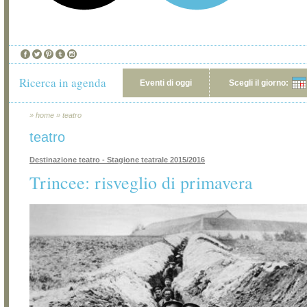
Ricerca in agenda
Eventi di oggi
Scegli il giorno:
»
home
»
teatro
teatro
Destinazione teatro - Stagione teatrale 2015/2016
Trincee: risveglio di primavera