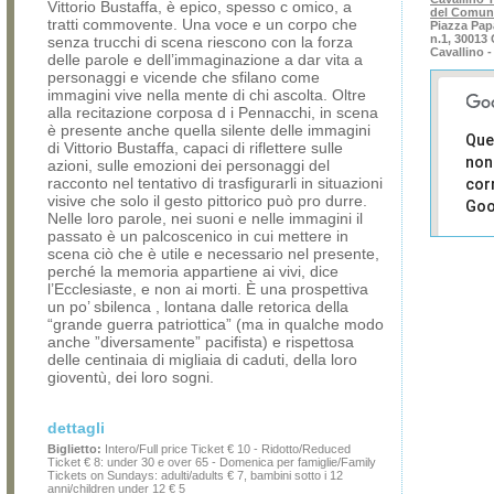
Vittorio Bustaffa, è epico, spesso c omico, a
del Comun
tratti commovente. Una voce e un corpo che
Piazza Pap
n.1, 30013 
senza trucchi di scena riescono con la forza
Cavallino -
delle parole e dell’immaginazione a dar vita a
personaggi e vicende che sfilano come
immagini vive nella mente di chi ascolta. Oltre
alla recitazione corposa d i Pennacchi, in scena
è presente anche quella silente delle immagini
Que
di Vittorio Bustaffa, capaci di riflettere sulle
non
azioni, sulle emozioni dei personaggi del
racconto nel tentativo di trasfigurarli in situazioni
cor
visive che solo il gesto pittorico può pro durre.
Goo
Nelle loro parole, nei suoni e nelle immagini il
passato è un palcoscenico in cui mettere in
Sei i
scena ciò che è utile e necessario nel presente,
prop
perché la memoria appartiene ai vivi, dice
di 
l’Ecclesiaste, e non ai morti. È una prospettiva
sit
un po’ sbilenca , lontana dalle retorica della
“grande guerra patriottica” (ma in qualche modo
anche ”diversamente” pacifista) e rispettosa
delle centinaia di migliaia di caduti, della loro
gioventù, dei loro sogni.
dettagli
Biglietto:
Intero/Full price Ticket € 10 - Ridotto/Reduced
Ticket € 8: under 30 e over 65 - Domenica per famiglie/Family
Tickets on Sundays: adulti/adults € 7, bambini sotto i 12
anni/children under 12 € 5