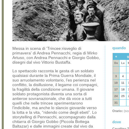
quando
Messa in scena di 'Trincee:risveglio di
primavera' di Andrea Pennacchi, regia di Mirko
«
g
Artuso, con Andrea Pennacchi e Giorgio Gobbo,
disegni dal vivo Vittorio Bustaffa.
Do
Lu
Lo spettacolo racconta le gesta di un soldato
qualsiasi durante la Prima Guerra Mondiale, il
3
4
suo arruolamento volontario, l’es perienza nel
10
11
conflitto, la disillusione, il legame coi compagni,
la fragilità della condizione umana. Il giovane
17
18
soldato protagonista diventa una sorta di
24
25
antieroe sovranazionale, che dà voce a tutti
quelli che nelle trincee sperimentarono
31
l’indicibile, ma anche lo slancio giovanile verso
Orario:
(sce
la lotta e la vita, “ridendo come degli ebeti”. Lo
storytelling di Pennacchi, accompagnato dalla
chitarra di Giorgio Gobbo (Piccola Bottega
dove
Baltazar) e dalle immagini create dal vivo da
Cavallino T