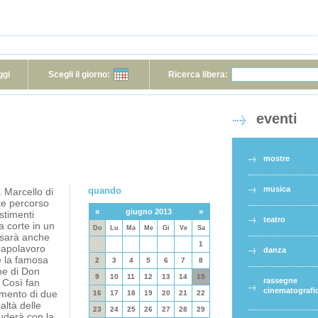
ggi
Scegli il giorno:
Ricerca libera:
eventi
mostre
musica
quando
. Marcello di
te percorso
«
»
giugno 2013
stimenti
teatro
a corte in un
Do
Lu
Ma
Me
Gi
Ve
Sa
e sarà anche
1
 capolavoro
danza
e la famosa
2
3
4
5
6
7
8
ne di Don
9
10
11
12
13
14
15
rassegne
. Così fan
cinematografi
timento di due
16
17
18
19
20
21
22
altà delle
23
24
25
26
27
28
29
iuderà con la