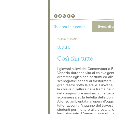
Ricerca in agenda
Eventi di o
»
home
»
teatro
teatro
Così fan tutte
I giovani allievi del Conservatorio B
Venezia daranno vita al coinvolgen
drammaturgico con costumi ed alle
scenografici capaci di trasformare l
gran teatro sotto le stelle. Giovan
la chiave di lettura della trama del
del compositore austriaco che ved
scommessa sulla fedeltà delle don
Alfonso ambientata ai giorni d'oggi
tutte racconta l'inganno del traves
studenti per mettere alla prova la le
loro fidanzate. L'amaro gioco si ch