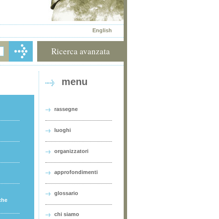
English
Ricerca avanzata
menu
rassegne
luoghi
organizzatori
approfondimenti
glossario
che
chi siamo