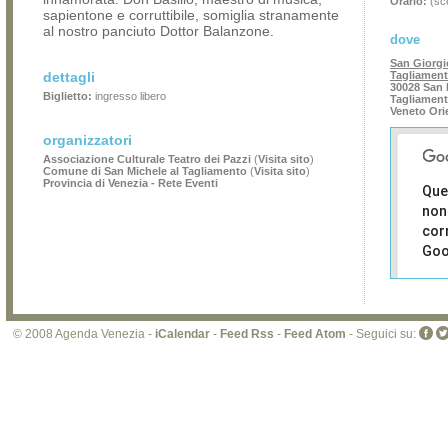
Orario:
(sce
sapientone e corruttibile, somiglia stranamente
al nostro panciuto Dottor Balanzone.
dove
San Giorgi
dettagli
Tagliamen
30028 San 
Biglietto:
ingresso libero
Tagliament
Veneto Ori
organizzatori
Associazione Culturale Teatro dei Pazzi
(
Visita sito
)
Comune di San Michele al Tagliamento
(
Visita sito
)
Provincia di Venezia - Rete Eventi
Que
non
cor
Goo
Sei i
prop
di 
© 2008 Agenda Venezia -
iCalendar
-
Feed Rss
-
Feed Atom
- Seguici su:
sit