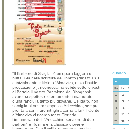
quando
“Il Barbiere di Siviglia” è un’opera leggera e
buffa. Già nella scrittura del libretto (datato 1816
«
e inizialmente intitolato “Almaviva, o sia l’inutile
precauzione”), riconosciamo subito sotto le vesti
Do
Lu
di Bartolo il nostro Pantalone de’ Bisognosi:
1
2
avaro, sospettoso, eternamente innamorato
d’una fanciulla tanto più giovane. E Figaro, non
8
9
somiglia al nostro simpatico Arlecchino, sempre
15
16
pronto a seminare intrighi attorno a lui? Il Conte
d’Almaviva ci ricorda tanto Florindo,
22
23
l’innamorato dell’ “Arlecchino servitore di due
29
30
padroni” e Rosina è la classica giovane
innamorata. Don Basilio, maestro di musica,