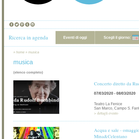
Ricerca in agenda
Eventi di oggi
Scegli il giorno:
»
home
»
musica
musica
(elenco completo)
Concerto diretto da R
07/03/2020 - 08/03/2020
Teatro La Fenice
San Marco, Campo S. Fant
>
dettagli evento
Acqua e sale - omaggi
Mina&Celentano