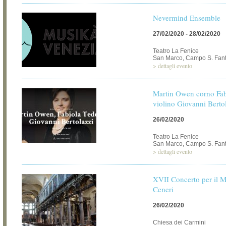
Nevermind Ensemble
27/02/2020 - 28/02/2020
Teatro La Fenice
San Marco, Campo S. Fant
>
dettagli evento
Martin Owen corno Fab
violino Giovanni Bertol
26/02/2020
Teatro La Fenice
San Marco, Campo S. Fant
>
dettagli evento
XVII Concerto per il M
Ceneri
26/02/2020
Chiesa dei Carmini