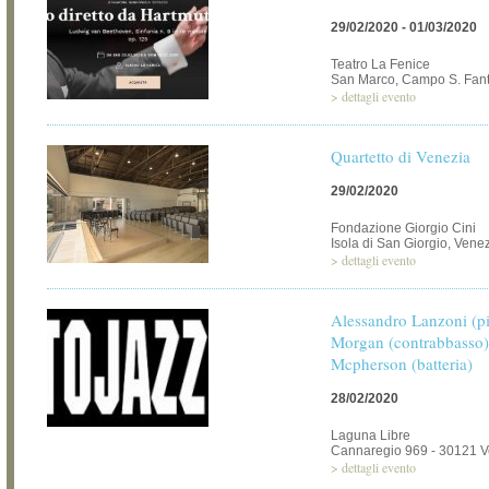
29/02/2020 - 01/03/2020
Teatro La Fenice
San Marco, Campo S. Fant
>
dettagli evento
Quartetto di Venezia
29/02/2020
Fondazione Giorgio Cini
Isola di San Giorgio, Vene
>
dettagli evento
Alessandro Lanzoni (p
Morgan (contrabbasso)
Mcpherson (batteria)
28/02/2020
Laguna Libre
Cannaregio 969 - 30121 V
>
dettagli evento