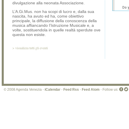
divulgazione alla neonata Associazione.
Do 
L’A.Gi.Mus. non ha scopi di lucro e, dalla sua
own
nascita, ha avuto ed ha, come obiettivo
web
principale, la diffusione della conoscenza della
musica affiancando l’Istruzione Musicale e, a
volte, sostituendola in quelle realtà sperdute ove
questa non esiste.
>
visualizza tutti gli eventi
© 2008 Agenda Venezia -
iCalendar
-
Feed Rss
-
Feed Atom
- Follow us: