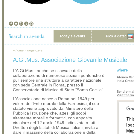
Search in agenda
Today's events
Pick a date:
»
home
»
organizers
A.Gi.Mus. Associazione Giovanile Musicale
where
L’A.Gi.Mus., anche se si avvale della
collaborazione di numerose sezioni periferiche è
Ateneo Ven
pur sempre una struttura a carattere nazionale
Isola Croce
con sede Centrale in Roma, presso il
Conservatorio di Musica di Stato “Santa Cecilia”.
Send e-mai
Visit the w
L’Associazione nasce a Roma nel 1949 per
volere dell’Ente morale della Farnesina; il suo
statuto viene approvato dal Ministero della
Pubblica Istruzione che, attesi gli scopi
altamente morali e formativi, con apposita
Thi
circolare del 12 aprile 1949 indirizzata a tutti i
loa
Direttori degli Istituti di Musica italiani, invita a
Map
dare il massimo della collaborazione e della