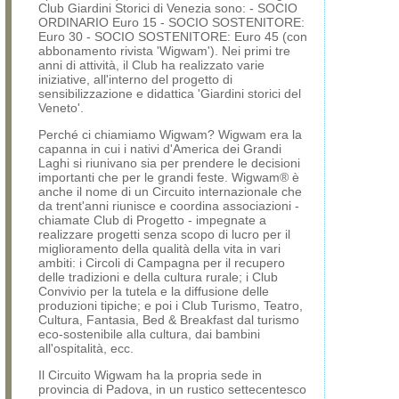
Club Giardini Storici di Venezia sono: - SOCIO
ORDINARIO Euro 15 - SOCIO SOSTENITORE:
Euro 30 - SOCIO SOSTENITORE: Euro 45 (con
abbonamento rivista 'Wigwam'). Nei primi tre
anni di attività, il Club ha realizzato varie
iniziative, all'interno del progetto di
sensibilizzazione e didattica 'Giardini storici del
Veneto'.
Perché ci chiamiamo Wigwam? Wigwam era la
capanna in cui i nativi d'America dei Grandi
Laghi si riunivano sia per prendere le decisioni
importanti che per le grandi feste. Wigwam® è
anche il nome di un Circuito internazionale che
da trent'anni riunisce e coordina associazioni -
chiamate Club di Progetto - impegnate a
realizzare progetti senza scopo di lucro per il
miglioramento della qualità della vita in vari
ambiti: i Circoli di Campagna per il recupero
delle tradizioni e della cultura rurale; i Club
Convivio per la tutela e la diffusione delle
produzioni tipiche; e poi i Club Turismo, Teatro,
Cultura, Fantasia, Bed & Breakfast dal turismo
eco-sostenibile alla cultura, dai bambini
all'ospitalità, ecc.
Il Circuito Wigwam ha la propria sede in
provincia di Padova, in un rustico settecentesco