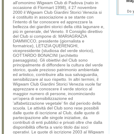
Map
all'omonimo Wigwam Club di Padova (nato in
occasione di Flormart 1998), il 27 novembre
Do 
2000 il Wigwam Club Giardini Storici Venezia si
own
è costituito in associazione a se stante con
web
l'intento di far conoscere ed apprezzare la
bellezza dei giardini storici della città lagunare e,
più in generale, del Veneto. Il Consiglio direttivo
del Club si compone di: MARIAGRAZIA
DAMMICCO, presidente (giornalista e
formatrice), LETIZIA QUERENGHI,
vicepresidente (studiosa del verde storico),
GOTTARDO BONACINI (architetto
paesaggista). Gli obiettivi del Club sono
principalmente di diffondere la cultura del verde
storico, quale prezioso patrimonio ambientale
ed artistico, contribuire alla sua salvaguardia,
sensibilizzare al suo rispetto. In altri termini, il
Wigwam Club Giardini Storici Venezia vuole far
apprezzare e conoscere il verde storico al
maggior numero di persone, incominciando
un'opera di sensibilizzazione ed
'alfabetizzazione vegetale' fin dal periodo della
scuola. Le attività del Club sono rese possibili
dalle quote di iscrizione al Club, dalle quote di
partecipazione alle singole iniziative, da
contributi di enti pubblici e privati oltre che dalla
disponibilità offerta a vario titolo dai soci
operativi. Le quote di iscrizione 2003 al Wigwam