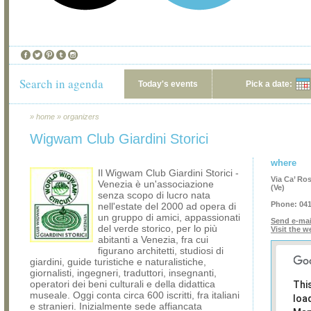
Search in agenda
Today's events
Pick a date:
»
home
»
organizers
Wigwam Club Giardini Storici
where
Il Wigwam Club Giardini Storici -
Via Ca’ Ro
Venezia è un'associazione
(Ve)
senza scopo di lucro nata
Phone:
041
nell'estate del 2000 ad opera di
un gruppo di amici, appassionati
Send e-mai
del verde storico, per lo più
Visit the w
abitanti a Venezia, fra cui
figurano architetti, studiosi di
giardini, guide turistiche e naturalistiche,
giornalisti, ingegneri, traduttori, insegnanti,
operatori dei beni culturali e della didattica
Thi
museale. Oggi conta circa 600 iscritti, fra italiani
loa
e stranieri. Inizialmente sede affiancata