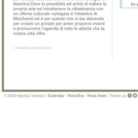
divertirsi.Dare la possibilità ad artisti di esibire la
Do 
propria arte ed intrattenere la cittadinanza con
own
un offerta culturale variegata è l’obiettivo di
web
Mes3venti ed è per questo che si sta attivando
per creare un portale per poter proporre eventi
e promuovere l’agenda di tutte le attività che la
nostra città offre.
>
visualizza tutti gli eventi
© 2008 Agenda Venezia -
iCalendar
-
Feed Rss
-
Feed Atom
- Follow us: