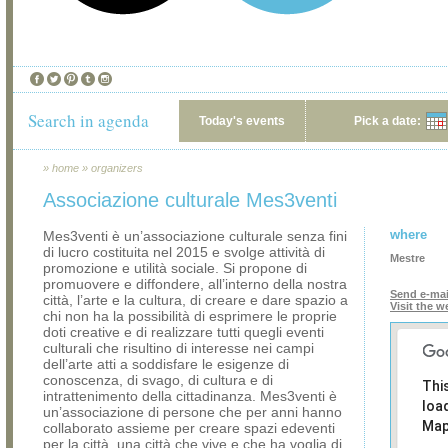
Search in agenda
Today's events
Pick a date:
»
home
»
organizers
Associazione culturale Mes3venti
where
Mes3venti è un’associazione culturale senza fini
di lucro costituita nel 2015 e svolge attività di
Mestre
promozione e utilità sociale. Si propone di
promuovere e diffondere, all’interno della nostra
Send e-mai
città, l’arte e la cultura, di creare e dare spazio a
Visit the w
chi non ha la possibilità di esprimere le proprie
doti creative e di realizzare tutti quegli eventi
culturali che risultino di interesse nei campi
dell’arte atti a soddisfare le esigenze di
conoscenza, di svago, di cultura e di
Thi
intrattenimento della cittadinanza. Mes3venti è
loa
un’associazione di persone che per anni hanno
Map
collaborato assieme per creare spazi edeventi
per la città, una città che vive e che ha voglia di