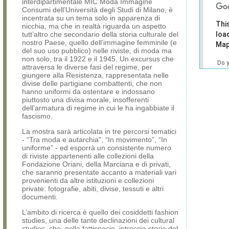
interdipartimentale MIC Moda Immagine
Consumi dell’Università degli Studi di Milano, è
incentrata su un tema solo in apparenza di
Thi
nicchia, ma che in realtà riguarda un aspetto
tutt’altro che secondario della storia culturale del
loa
nostro Paese, quello dell’immagine femminile (e
Map
del suo uso pubblico) nelle riviste, di moda ma
non solo, tra il 1922 e il 1945. Un excursus che
Do 
attraversa le diverse fasi del regime, per
own
giungere alla Resistenza, rappresentata nelle
web
divise delle partigiane combattenti, che non
hanno uniformi da ostentare e indossano
piuttosto una divisa morale, insofferenti
dell’armatura di regime in cui le ha ingabbiate il
fascismo.
La mostra sarà articolata in tre percorsi tematici
- “Tra moda e autarchia”, “In movimento”, “In
uniforme” - ed esporrà un consistente numero
di riviste appartenenti alle collezioni della
Fondazione Oriani, della Marciana e di privati,
che saranno presentate accanto a materiali vari
provenienti da altre istituzioni e collezioni
private: fotografie, abiti, divise, tessuti e altri
documenti.
L’ambito di ricerca è quello dei cosiddetti fashion
studies, una delle tante declinazioni dei cultural
studies, che, nella fattispecie, intreccia storia del