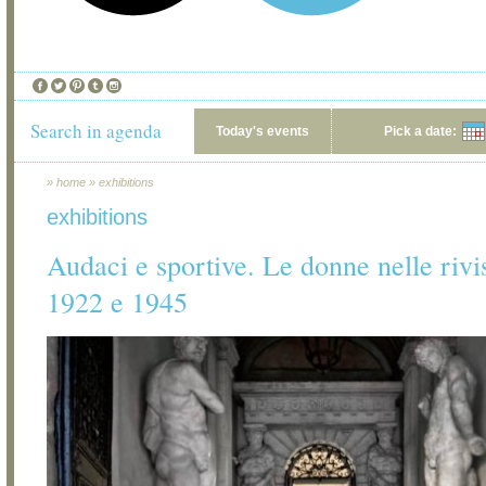
Search in agenda
Today's events
Pick a date:
»
home
»
exhibitions
exhibitions
Audaci e sportive. Le donne nelle rivis
1922 e 1945