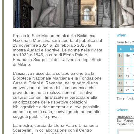
when
Presso le Sale Monumentali della Biblioteca
Nazionale Marciana sarà aperta al pubblico dal
from Nov 29
29 novembre 2024 al 28 febbraio 2025 la
«
No
mostra Audaci e sportive. Le donne nelle riviste
tra 1922 e 1945, a cura di Elena Pala e
Su
Mo
Emanuela Scarpellini dell’Università degli Studi
di Milano.
3
4
L’iniziativa nasce dalla collaborazione tra la
10
11
Biblioteca Nazionale Marciana e la Fondazione
Casa di Oriani di Ravenna, nel quadro di una
17
18
convenzione di natura biblioteconomica che
24
25
prevede anche la realizzazione di iniziative
culturali comuni, finalizzate in particolare alla
Time:
(pick
valorizzazione delle rispettive collezioni
bibliografiche e documentarie e, ove possibile,
where
come in questo caso, coinvolgendo anche altri
soggetti pubblici e privati.
Biblioteca
San Marco 
Centro Sto
La mostra, curata da Elena Pala e Emanuela
Scarpellini, in collaborazione con il Centro