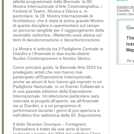
attività programmate dalla Biennale: la 80.
Mostra Internazionale d’Arte Cinematografica, i
Giardini de
Festival di Teatro, Musica e Danza e, in
Castello - 
Centro Sto
particolare, la 18. Mostra Internazionale di
Architettura, che è stata la prima grande Mostra
di questa disciplina a sperimentare sul campo
un percorso tangibile per il raggiungimento della
neutralità carbonica, riflettendo essa stessa sui
Thi
temi di decolonizzazione e decarbonizzazione.
loa
La Mostra si articola tra il Padiglione Centrale ai
Map
Giardini e l’Arsenale in due nuclei distinti:
Nucleo Contemporaneo e Nucleo Storico.
Do 
own
Come principio guida, la Biennale Arte 2024 ha
web
privilegiato artisti che non hanno mai
partecipato all’Esposizione Internazionale,
anche se alcuni di loro hanno già esposto in un
Padiglione Nazionale, in un Evento Collaterale o
in una passata edizione della Esposizione
Internazionale. Un’attenzione particolare sarà
riservata ai progetti all’aperto, sia all’Arsenale
sia ai Giardini, e a un programma di
performance durante i giorni di pre-apertura e
nell’ultimo fine settimana della 60. Esposizione.
Il titolo Stranieri Ovunque – Foreigners
Everywhere è tratto da una serie di lavori
realizzati a partire dal 2004 dal collettivo Claire