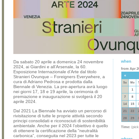
when
Da sabato 20 aprile a domenica 24 novembre
2024, ai Giardini e all’Arsenale, la 60.
from Apr 20
Esposizione Internazionale d’Arte dal titolo
«
Stranieri Ovunque – Foreigners Everywhere, a
cura di Adriano Pedrosa e prodotta dalla
Su
Mo
Biennale di Venezia. La pre-apertura avrà luogo
1
nei giorni 17, 18 e 19 aprile, la cerimonia di
premiazione e inaugurazione si svolgerà il 20
7
8
aprile 2024.
14
15
Dal 2021 La Biennale ha avviato un percorso di
21
22
rivisitazione di tutte le proprie attività secondo
28
29
principi consolidati e riconosciuti di sostenibilità
ambientale. Anche per il 2024 l’obiettivo è quello
Time:
(pick
di ottenere la certificazione della “neutralità
carbonica”, conseguita nel 2023 per tutte le
where