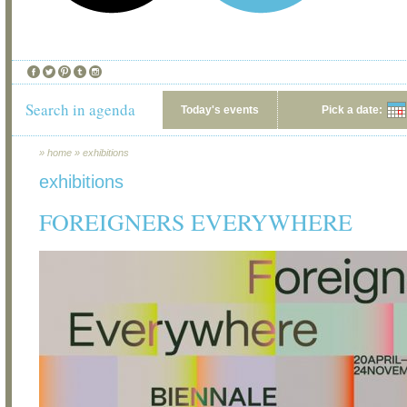
Search in agenda
Today's events
Pick a date:
»
home
»
exhibitions
exhibitions
FOREIGNERS EVERYWHERE