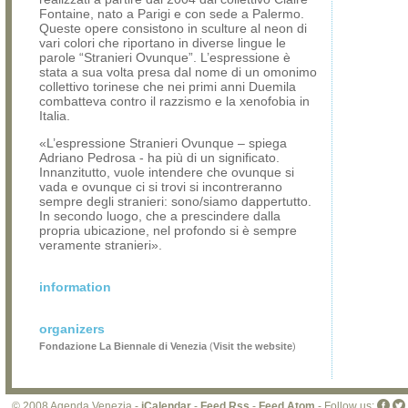
Fontaine, nato a Parigi e con sede a Palermo.
Queste opere consistono in sculture al neon di
vari colori che riportano in diverse lingue le
parole “Stranieri Ovunque”. L’espressione è
stata a sua volta presa dal nome di un omonimo
collettivo torinese che nei primi anni Duemila
combatteva contro il razzismo e la xenofobia in
Italia.
«L’espressione Stranieri Ovunque – spiega
Adriano Pedrosa - ha più di un significato.
Innanzitutto, vuole intendere che ovunque si
vada e ovunque ci si trovi si incontreranno
sempre degli stranieri: sono/siamo dappertutto.
In secondo luogo, che a prescindere dalla
propria ubicazione, nel profondo si è sempre
veramente stranieri».
information
organizers
Fondazione La Biennale di Venezia
(
Visit the website
)
© 2008 Agenda Venezia -
iCalendar
-
Feed Rss
-
Feed Atom
- Follow us: