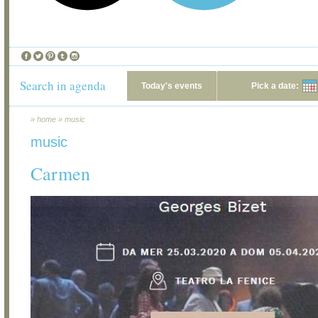
Search in agenda
Today's events
Pick a date:
»
home
»
music
music
Carmen