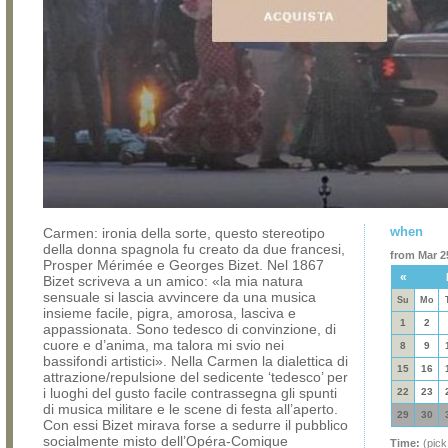
when
Carmen: ironia della sorte, questo stereotipo
della donna spagnola fu creato da due francesi,
from Mar 25
Prosper Mérimée e Georges Bizet. Nel 1867
«
Bizet scriveva a un amico: «la mia natura
sensuale si lascia avvincere da una musica
Su
Mo
insieme facile, pigra, amorosa, lasciva e
1
2
appassionata. Sono tedesco di convinzione, di
cuore e d’anima, ma talora mi svio nei
8
9
bassifondi artistici». Nella Carmen la dialettica di
15
16
attrazione/repulsione del sedicente ‘tedesco’ per
i luoghi del gusto facile contrassegna gli spunti
22
23
di musica militare e le scene di festa all’aperto.
29
30
Con essi Bizet mirava forse a sedurre il pubblico
socialmente misto dell’Opéra-Comique
Time:
(pick