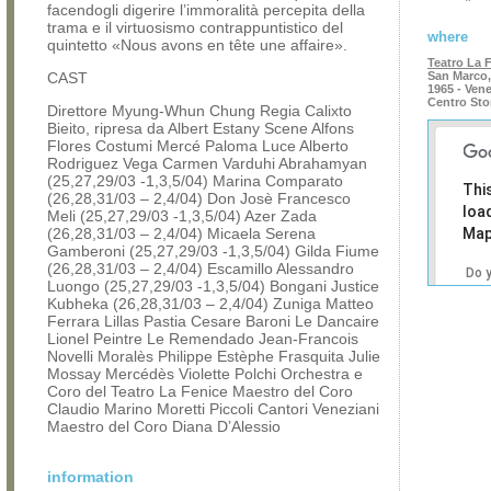
facendogli digerire l’immoralità percepita della
trama e il virtuosismo contrappuntistico del
where
quintetto «Nous avons en tête une affaire».
Teatro La 
CAST
San Marco,
1965 - Ven
Centro Sto
Direttore Myung-Whun Chung Regia Calixto
Bieito, ripresa da Albert Estany Scene Alfons
Flores Costumi Mercé Paloma Luce Alberto
Rodriguez Vega Carmen Varduhi Abrahamyan
(25,27,29/03 -1,3,5/04) Marina Comparato
Thi
(26,28,31/03 – 2,4/04) Don Josè Francesco
loa
Meli (25,27,29/03 -1,3,5/04) Azer Zada
(26,28,31/03 – 2,4/04) Micaela Serena
Map
Gamberoni (25,27,29/03 -1,3,5/04) Gilda Fiume
(26,28,31/03 – 2,4/04) Escamillo Alessandro
Do 
Luongo (25,27,29/03 -1,3,5/04) Bongani Justice
own
Kubheka (26,28,31/03 – 2,4/04) Zuniga Matteo
web
Ferrara Lillas Pastia Cesare Baroni Le Dancaire
Lionel Peintre Le Remendado Jean-Francois
Novelli Moralès Philippe Estèphe Frasquita Julie
Mossay Mercédès Violette Polchi Orchestra e
Coro del Teatro La Fenice Maestro del Coro
Claudio Marino Moretti Piccoli Cantori Veneziani
Maestro del Coro Diana D’Alessio
information