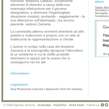
franzese' Madama Gatteau, inizialmente
where
elemento di disturbo a causa della sua
Teatro Ar
insensata infatuazione per il giovane
Via Dante n
disegnatore, a districare l'ingarbugliata
Sernaglia) 
situazione creatasi, puntando - saggiamente - la
Terraferma
sua attenzione sull'attempato, ma ancora
piacente, vedovo Zamaria.
La commedia alterna momenti divertenti ad altri
patetici e malinconici e proprio con un velo di
Thi
malinconia la rappresentazione si chiude.
loa
Map
L'azione si svolge nella casa del tessitore
Zamaria e la scenografia ripropone l'atmosfera
di un ambiente in cui le stoffe prodotte
Do 
diventano lo spazio per le scene che si
own
susseguono nei tre atti.
web
information
organizers
Area Produzioni Culturali e Spettacoli
(
Visit the website
)
© 2008 Agenda Venezia -
iCalendar
-
Feed Rss
-
Feed Atom
- Follow us: