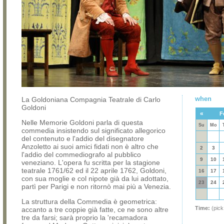
when
La Goldoniana Compagnia Teatrale di Carlo
Goldoni
«
F
Nelle Memorie Goldoni parla di questa
Su
Mo
commedia insistendo sul significato allegorico
del contenuto e l'addio del disegnatore
Anzoletto ai suoi amici fidati non è altro che
2
3
l'addio del commediografo al pubblico
9
10
veneziano. L'opera fu scritta per la stagione
teatrale 1761/62 ed il 22 aprile 1762, Goldoni,
16
17
con sua moglie e col nipote già da lui adottato,
23
24
partì per Parigi e non ritornò mai più a Venezia.
La struttura della Commedia è geometrica:
Time:
(pick
accanto a tre coppie già fatte, ce ne sono altre
tre da farsi; sarà proprio la 'recamadora