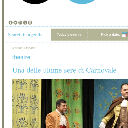
Search in agenda
Today's events
Pick a date:
»
home
»
theatre
theatre
Una delle ultime sere di Carnovale