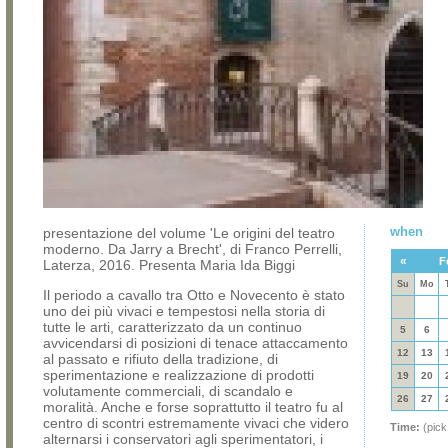
when
presentazione del volume 'Le origini del teatro
moderno. Da Jarry a Brecht', di Franco Perrelli,
«
F
Laterza, 2016. Presenta Maria Ida Biggi
Su
Mo
Il periodo a cavallo tra Otto e Novecento è stato
uno dei più vivaci e tempestosi nella storia di
tutte le arti, caratterizzato da un continuo
5
6
avvicendarsi di posizioni di tenace attaccamento
12
13
al passato e rifiuto della tradizione, di
sperimentazione e realizzazione di prodotti
19
20
volutamente commerciali, di scandalo e
26
27
moralità. Anche e forse soprattutto il teatro fu al
centro di scontri estremamente vivaci che videro
Time:
(pick
alternarsi i conservatori agli sperimentatori, i