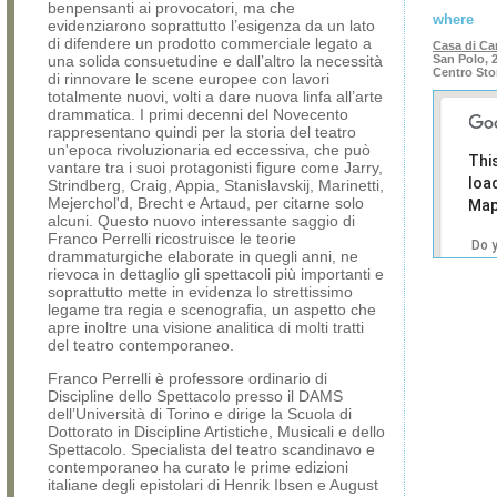
benpensanti ai provocatori, ma che
where
evidenziarono soprattutto l’esigenza da un lato
di difendere un prodotto commerciale legato a
Casa di Ca
una solida consuetudine e dall’altro la necessità
San Polo, 
Centro Sto
di rinnovare le scene europee con lavori
totalmente nuovi, volti a dare nuova linfa all’arte
drammatica. I primi decenni del Novecento
rappresentano quindi per la storia del teatro
un'epoca rivoluzionaria ed eccessiva, che può
Thi
vantare tra i suoi protagonisti figure come Jarry,
loa
Strindberg, Craig, Appia, Stanislavskij, Marinetti,
Mejerchol'd, Brecht e Artaud, per citarne solo
Map
alcuni. Questo nuovo interessante saggio di
Franco Perrelli ricostruisce le teorie
Do 
drammaturgiche elaborate in quegli anni, ne
own
rievoca in dettaglio gli spettacoli più importanti e
web
soprattutto mette in evidenza lo strettissimo
legame tra regia e scenografia, un aspetto che
apre inoltre una visione analitica di molti tratti
del teatro contemporaneo.
Franco Perrelli è professore ordinario di
Discipline dello Spettacolo presso il DAMS
dell’Università di Torino e dirige la Scuola di
Dottorato in Discipline Artistiche, Musicali e dello
Spettacolo. Specialista del teatro scandinavo e
contemporaneo ha curato le prime edizioni
italiane degli epistolari di Henrik Ibsen e August