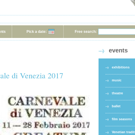
ents
Pick a date:
Free search:
events
exhibitions
e di Venezia 2017
music
theatre
ballet
film seasons
Venetian tradi