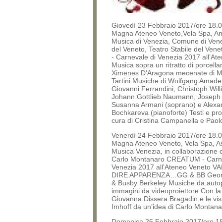
Giovedì 23 Febbraio 2017/ore 18.0
Magna Ateneo Veneto,Vela Spa, Ami
Musica di Venezia, Comune di Ven
del Veneto, Teatro Stabile del V
- Carnevale di Venezia 2017 all’At
Musica sopra un ritratto di porcell
Ximenes D’Aragona mecenate di M
Tartini Musiche di Wolfgang Amade
Giovanni Ferrandini, Christoph Will
Johann Gottlieb Naumann, Joseph
Susanna Armani (soprano) e Alexa
Bochkareva (pianoforte) Testi e pro
cura di Cristina Campanella e Paol
Venerdì 24 Febbraio 2017/ore 18.0
Magna Ateneo Veneto, Vela Spa, A
Musica Venezia, in collaborazione c
Carlo Montanaro CREATUM - Carne
Venezia 2017 all’Ateneo Veneto 
DIRE APPARENZA…GG & BB Geor
& Busby Berkeley Musiche da auto
immagini da videoproiettore Con la
Giovanna Dissera Bragadin e le visi
Imhoff da un’idea di Carlo Montana
Domenica 26 Febbraio 2017/ore 18