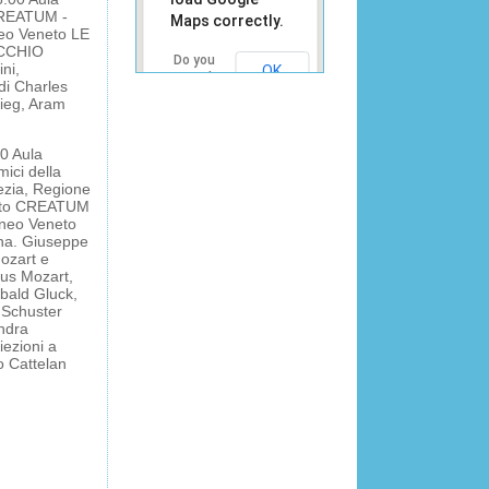
CREATUM -
Maps correctly.
neo Veneto LE
CCHIO
Do you
ni,
OK
own this
di Charles
website?
ieg, Aram
0 Aula
ici della
ezia, Regione
eneto CREATUM
eneo Veneto
ana. Giuseppe
ozart e
us Mozart,
ibald Gluck,
 Schuster
ndra
iezioni a
o Cattelan