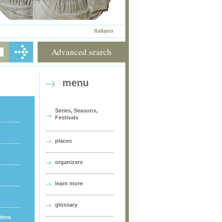
Italiano
Advanced search
menu
Series, Seasons,
Festivals
places
organizers
learn more
glossary
tions