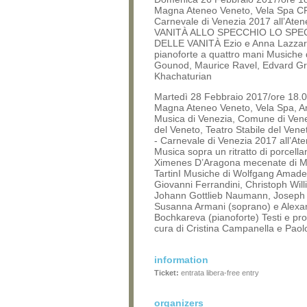
Magna Ateneo Veneto, Vela Spa 
Carnevale di Venezia 2017 all’Ate
VANITÀ ALLO SPECCHIO LO SPE
DELLE VANITÀ Ezio e Anna Lazzari
pianoforte a quattro mani Musiche 
Gounod, Maurice Ravel, Edvard Gr
Khachaturian
Martedì 28 Febbraio 2017/ore 18.0
Magna Ateneo Veneto, Vela Spa, Am
Musica di Venezia, Comune di Ven
del Veneto, Teatro Stabile del V
- Carnevale di Venezia 2017 all’At
Musica sopra un ritratto di porcell
Ximenes D’Aragona mecenate di M
TartinI Musiche di Wolfgang Amade
Giovanni Ferrandini, Christoph Will
Johann Gottlieb Naumann, Joseph
Susanna Armani (soprano) e Alexa
Bochkareva (pianoforte) Testi e pro
cura di Cristina Campanella e Paol
information
Ticket:
entrata libera-free entry
organizers