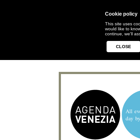
Cookie policy
This site uses coo
would like to kno
continue, we'll a
CLOSE
All ev
day b