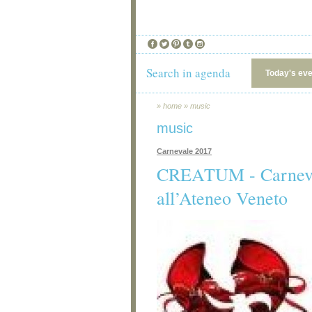
Search in agenda
Today's ev
»
home
»
music
music
Carnevale 2017
CREATUM - Carneval
all’Ateneo Veneto