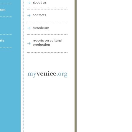
about us
ames
contacts
newsletter
ets
reports on cultural
production