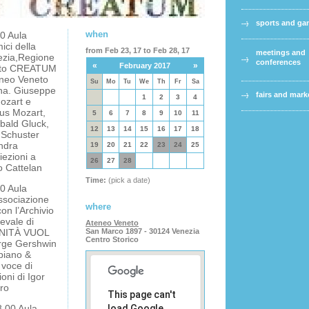
sports and g
when
0 Aula
ci della
from Feb 23, 17 to Feb 28, 17
meetings and
ezia,Regione
conferences
«
»
February 2017
eneto CREATUM
eneo Veneto
Su
Mo
Tu
We
Th
Fr
Sa
ana. Giuseppe
fairs and mark
1
2
3
4
ozart e
us Mozart,
5
6
7
8
9
10
11
ibald Gluck,
12
13
14
15
16
17
18
 Schuster
ndra
19
20
21
22
23
24
25
iezioni a
26
27
28
o Cattelan
Time:
(pick a date)
0 Aula
ssociazione
where
on l’Archivio
vale di
Ateneo Veneto
VANITÀ VUOL
San Marco 1897 - 30124 Venezia
Centro Storico
ge Gershwin
piano &
 voce di
oni di Igor
ro
This page can't
.00 Aula
load Google