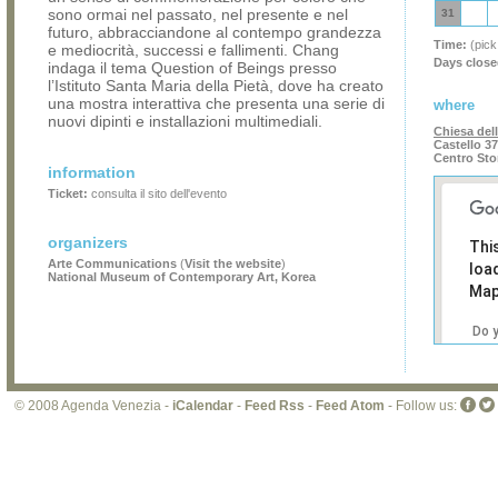
sono ormai nel passato, nel presente e nel
31
futuro, abbracciandone al contempo grandezza
Time:
(pick
e mediocrità, successi e fallimenti. Chang
Days close
indaga il tema Question of Beings presso
l’Istituto Santa Maria della Pietà, dove ha creato
una mostra interattiva che presenta una serie di
where
nuovi dipinti e installazioni multimediali.
Chiesa dell
Castello 3
Centro Sto
information
Ticket:
consulta il sito dell'evento
organizers
Thi
Arte Communications
(
Visit the website
)
loa
National Museum of Contemporary Art, Korea
Map
Do 
own
web
© 2008 Agenda Venezia -
iCalendar
-
Feed Rss
-
Feed Atom
- Follow us: