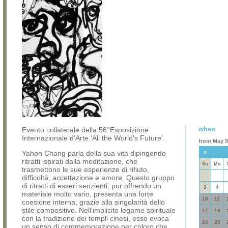
when
Evento collaterale della 56°Esposizione
Internazionale d'Arte 'All the World's Future'.
from May 9,
«
Yahon Chang parla della sua vita dipingendo
ritratti ispirati dalla meditazione, che
Su
Mo
trasmettono le sue esperienze di rifiuto,
difficoltà, accettazione e amore. Questo gruppo
di ritratti di esseri senzienti, pur offrendo un
3
4
materiale molto vario, presenta una forte
10
11
coesione interna, grazie alla singolarità dello
stile compositivo. Nell’implicito legame spirituale
17
18
con la tradizione dei templi cinesi, esso evoca
24
25
un senso di commemorazione per coloro che