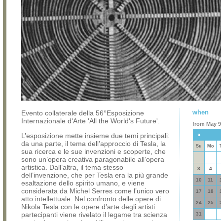
when
Evento collaterale della 56°Esposizione
Internazionale d'Arte 'All the World's Future'.
from May 9,
«
L’esposizione mette insieme due temi principali:
da una parte, il tema dell’approccio di Tesla, la
Su
Mo
sua ricerca e le sue invenzioni e scoperte, che
sono un’opera creativa paragonabile all’opera
artistica. Dall’altra, il tema stesso
3
4
dell’invenzione, che per Tesla era la più grande
10
11
esaltazione dello spirito umano, e viene
considerata da Michel Serres come l’unico vero
17
18
atto intellettuale. Nel confronto delle opere di
24
25
Nikola Tesla con le opere d’arte degli artisti
partecipanti viene rivelato il legame tra scienza
31