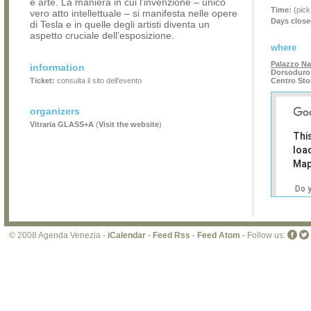
e arte. La maniera in cui l’invenzione – unico
Time:
(pick
vero atto intellettuale – si manifesta nelle opere
Days close
di Tesla e in quelle degli artisti diventa un
aspetto cruciale dell’esposizione.
where
Palazzo N
information
Dorsoduro 
Ticket:
consulta il sito dell'evento
Centro Sto
organizers
Vitraria GLASS+A
(
Visit the website
)
Thi
loa
Map
Do 
own
web
© 2008 Agenda Venezia -
iCalendar
-
Feed Rss
-
Feed Atom
- Follow us: