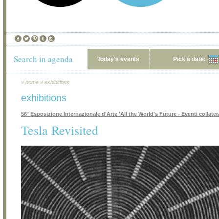
Search in agenda
Today's events
Pick a date:
»
home
»
exhibitions
exhibitions
56° Esposizione Internazionale d'Arte 'All the World's Future - Eventi collatera
Tesla Revisited