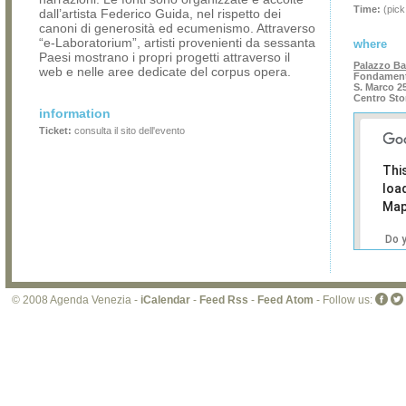
Time:
(pick
dall’artista Federico Guida, nel rispetto dei
canoni di generosità ed ecumenismo. Attraverso
“e-Laboratorium”, artisti provenienti da sessanta
where
Paesi mostrano i propri progetti attraverso il
Palazzo Ba
web e nelle aree dedicate del corpus opera.
Fondament
S. Marco 2
Centro Sto
information
Ticket:
consulta il sito dell'evento
Thi
loa
Map
Do 
own
web
© 2008 Agenda Venezia -
iCalendar
-
Feed Rss
-
Feed Atom
- Follow us: