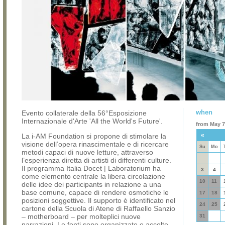
when
Evento collaterale della 56°Esposizione
Internazionale d'Arte 'All the World's Future'.
from May 7,
«
La i-AM Foundation si propone di stimolare la
visione dell’opera rinascimentale e di ricercare
Su
Mo
metodi capaci di nuove letture, attraverso
l’esperienza diretta di artisti di differenti culture.
Il programma Italia Docet | Laboratorium ha
3
4
come elemento centrale la libera circolazione
10
11
delle idee dei participants in relazione a una
base comune, capace di rendere osmotiche le
17
18
posizioni soggettive. Il supporto è identificato nel
24
25
cartone della Scuola di Atene di Raffaello Sanzio
– motherboard – per molteplici nuove
31
narrazioni. Le fonti sono organizzate e accolte