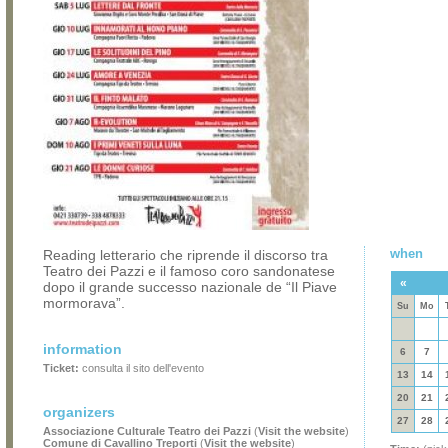
when
Reading letterario che riprende il discorso tra
Teatro dei Pazzi e il famoso coro sandonatese
«
dopo il grande successo nazionale de “Il Piave
mormorava”.
Su
Mo
information
6
7
Ticket:
consulta il sito dell'evento
13
14
20
21
organizers
27
28
Associazione Culturale Teatro dei Pazzi
(
Visit the website
)
Comune di Cavallino Treporti
(
Visit the website
)