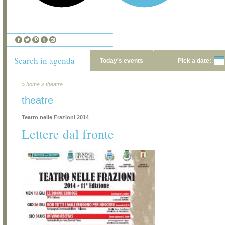
Search in agenda
Today's events
Pick a date:
»
home
»
theatre
theatre
Teatro nelle Frazioni 2014
Lettere dal fronte