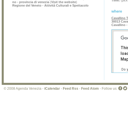
Time:
(pick
no - provincia di venezia
(
Visit the website
)
Regione del Veneto - Attività Culturali e Spettacolo
where
Cavallino T
30013 Caval
Cavallino -
Thi
loa
Map
Do 
own
web
© 2008 Agenda Venezia -
iCalendar
-
Feed Rss
-
Feed Atom
- Follow us: