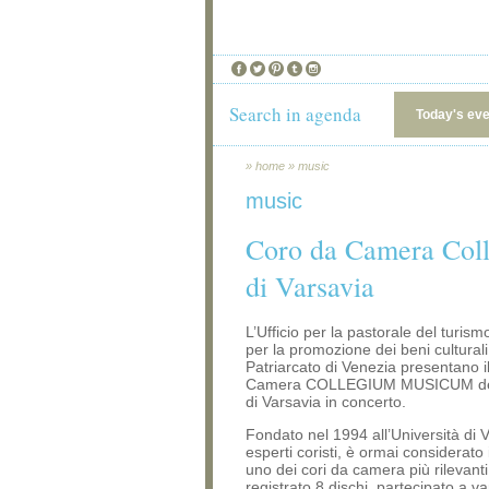
Search in agenda
Today's ev
»
home
»
music
music
Coro da Camera Col
di Varsavia
L’Ufficio per la pastorale del turismo
per la promozione dei beni culturali
Patriarcato di Venezia presentano i
Camera COLLEGIUM MUSICUM dell
di Varsavia in concerto.
Fondato nel 1994 all’Università di 
esperti coristi, è ormai considerato
uno dei cori da camera più rilevant
registrato 8 dischi, partecipato a v