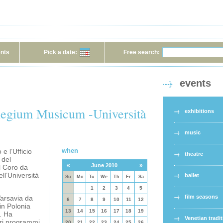
ents
Pick a date:
Free search:
events
legium Musicum -Università
exhibitions
music
when
 e l’Ufficio
theatre
 del
«
»
June 2010
l Coro da
’Università
ballet
Su
Mo
Tu
We
Th
Fr
Sa
1
2
3
4
5
film seasons
Varsavia da
6
7
8
9
10
11
12
 in Polonia
13
14
15
16
17
18
19
i. Ha
Venetian tradi
ari programmi
20
21
22
23
24
25
26