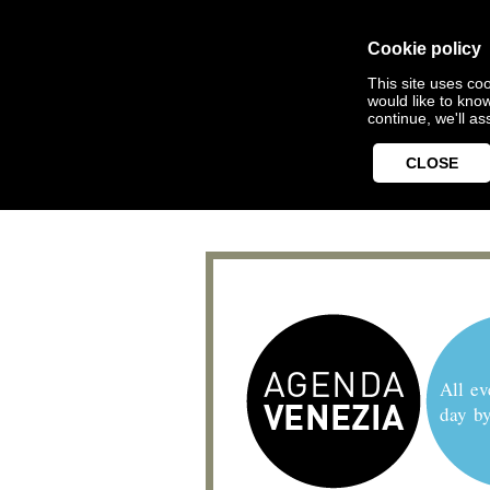
Cookie policy
This site uses coo
would like to kno
continue, we'll a
CLOSE
All ev
day b