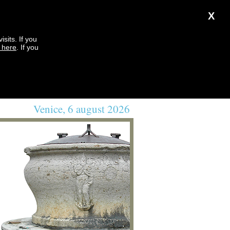
X
sits. If you
k here
. If you
Venice, 6 august 2026