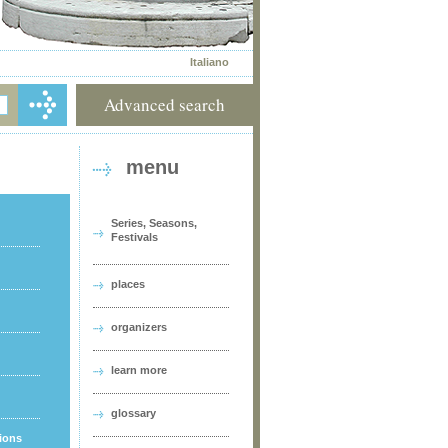
Italiano
Advanced search
menu
Series, Seasons,
Festivals
places
organizers
learn more
glossary
tions