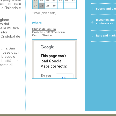
zato centinaia
27
28
29
30
e all’Islanda e
sports and g
Time:
(pick a date)
egione
meetings and
where
to dal
conferences
à la musica
Chiesa di San Lio
sitori
Castello - 30122 Venezia
Centro Storico
fairs and mark
 Cristobal de
ti.. a San
romosse dagli
This page can't
o le scuole
in città per
load Google
mento di
Maps correctly.
Do you
OK
own this
website?