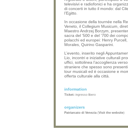
televisivi e radiofonici e ha organiz
di concerti in tutto il mondo: dal Cil
l’Egitto.
In occasione della tournée nella R
Veneto, il Collegium Musicum, diret
Maestro Andrzej Borzym, presenter
sacra del '500 e del '700 dei compo
polacchi ed europei: Henry Purcell,
Morales, Quirino Gasparini.
L’evento, inserito negli Appuntamen
Lio, incontri e iniziative culturali p
uffici, sottolinea l’accoglienza vers
straniere che spesso sono presenti 
tour musicali ed è occasione e mo
offerta culturale alla città.
information
Ticket:
ingresso libero
organizers
Patriarcato di Venezia
(
Visit the website
)