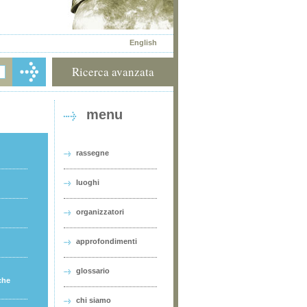
English
Ricerca avanzata
menu
rassegne
luoghi
organizzatori
approfondimenti
glossario
che
chi siamo