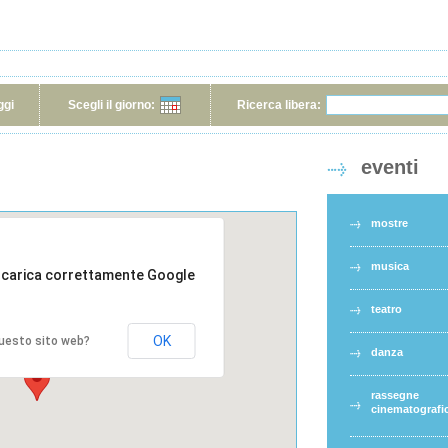
ggi
Scegli il giorno:
Ricerca libera:
eventi
mostre
musica
 carica correttamente Google
teatro
OK
 questo sito web?
danza
rassegne
cinematografi