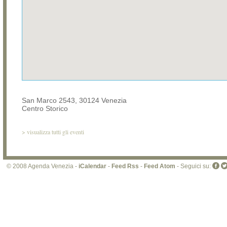
San Marco 2543, 30124 Venezia
Centro Storico
>
visualizza tutti gli eventi
© 2008 Agenda Venezia -
iCalendar
-
Feed Rss
-
Feed Atom
- Seguici su: