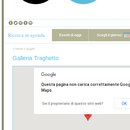
Ricerca in agenda
Eventi di oggi
Scegli il giorno:
»
home
»
luoghi
Galleria Traghetto
Questa pagina non carica correttamente Goog
Maps.
OK
Sei il proprietario di questo sito web?