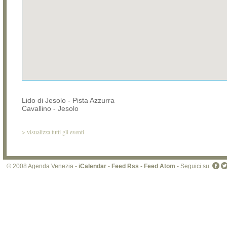
Lido di Jesolo - Pista Azzurra
Cavallino - Jesolo
>
visualizza tutti gli eventi
© 2008 Agenda Venezia -
iCalendar
-
Feed Rss
-
Feed Atom
- Seguici su: